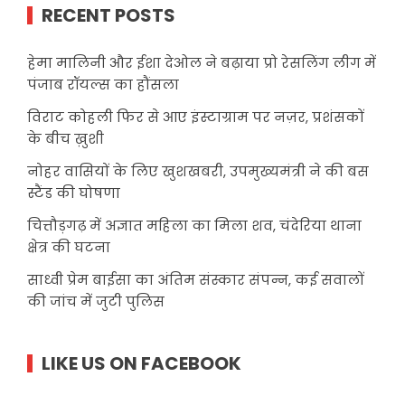
RECENT POSTS
हेमा मालिनी और ईशा देओल ने बढ़ाया प्रो रेसलिंग लीग में
पंजाब रॉयल्स का हौंसला
विराट कोहली फिर से आए इंस्टाग्राम पर नज़र, प्रशंसकों
के बीच ख़ुशी
नोहर वासियों के लिए खुशखबरी, उपमुख्यमंत्री ने की बस
स्टैंड की घोषणा
चित्तौड़गढ़ में अज्ञात महिला का मिला शव, चंदेरिया थाना
क्षेत्र की घटना
साध्वी प्रेम बाईसा का अंतिम संस्कार संपन्न, कई सवालों
की जांच में जुटी पुलिस
LIKE US ON FACEBOOK