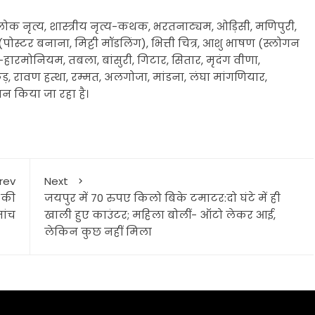
ोक नृत्य, शास्त्रीय नृत्य-कथक, भरतनाट्यम, ओड़िसी, मणिपुरी,
 (पोस्टर बनाना, मिट्टी मॉडलिंग), भित्ती चित्र, आशु भाषण (स्लोगन
-हारमोनियम, तबला, बांसुरी, गिटार, सितार, मृदंग वीणा,
, रावण हत्था, रम्मत, अलगोजा, मांडना, लंघा मांगणियार,
 किया जा रहा है।
rev
Next
 की
जयपुर में 70 रुपए किलो बिके टमाटर:दो घंटे में ही
ांच
खाली हुए काउंटर; महिला बोलीं- ऑटो लेकर आई,
लेकिन कुछ नहीं मिला