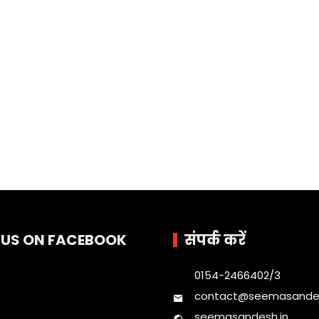
E US ON FACEBOOK
संपर्क करें
0154-2466402/3
contact@seemasandes
seemasandesh.in