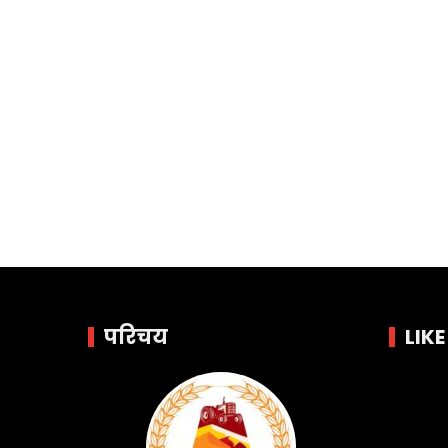
परिचय
LIK