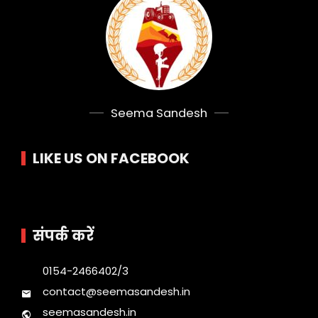
Seema Sandesh
LIKE US ON FACEBOOK
संपर्क करें
0154-2466402/3
contact@seemasandesh.in
seemasandesh.in