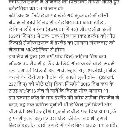
क्वार्टरफाइनल में शनिवार को पिछड़कर वापसी करते हुए
कोलंबिया को 2-1 से मात दी।
स्टेडियम आॅस्ट्रेलिया पर खेले गये मुकाबले में लीसी
सेंटोस ने 44वें मिनट में कोलंबिया का खाता खोला,
लेकिन लौरेन हेम्प (45+6वां मिनट) और एलीसा रूसो
(63वां मिनट) ने एक-एक गोल जमाकर इंग्लैंड को जीत
दिलाई। सेमीफाइनल में इंग्लैंड का सामना मंगलवार को
मेजबान आॅस्ट्रेलिया से होगा।
इस मैच में हेम्प (23 वर्ष, पांच दिन) महिला विश्व कप
नॉकआउट मैच में इंग्लैंड के लिये गोल करने वाली सबसे
कम उम्र की खिलाड़ी बन गईं। उन्होंने यह उपलब्धि हासिल
करने के लिये अपनी टीम की साथी लुसी ब्रॉन्ज (23 वर्ष,
237 दिन) को पीछे छोड़ दिया, जिन्होंने 2015 विश्व कप के
राउंड आॅफ 16 मैच में नॉर्वे के विरुद्ध गोल जमाया था।
इस दमदार जीत के बाद इंग्लैंड की कोच सरीना विगमैन ने
कहा, वह एक कठिन चुनौती थी लेकिन हमें किसी और
चीज की उम्मीद नहीं थी। हमने लचीलापन दिखाया। पहले
हाफ में हमने बहुत अच्छा खेला लेकिन जब भी हमने
ढिलाई बरती, जवाबी हमले में कोलंबिया खतरनाक साबित