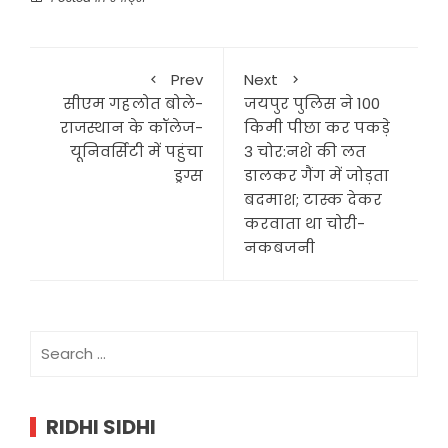
Prev
Next
सीएम गहलोत बोले-
जयपुर पुलिस ने 100
राजस्थान के कॉलेज-
किमी पीछा कर पकड़े
यूनिवर्सिटी में पहुंचा
3 चोर:नशे की लत
ड्रग्स
डालकर गैंग में जोड़ता
बदमाश; टास्क देकर
करवाता था चोरी-
नकबजनी
Search
for:
RIDHI SIDHI