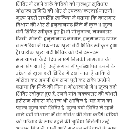
शिविर में रहने वाले कैदियों को मूलभूत सुविधाएं
गोशाला समिति की ओर से उपलब्ध करवाई जाएंगी।
मुख्य प्रहरी रायसिंह खालिया ने बताया कि कारागार
विभाग की ओर से हनुमानगढ़ जिले में कुल 11 खुला
बंदी शिविर स्वीकृत हुए हैं। दो गोलूवाला, मक्कासर,
टिब्बी, सोनड़ी, हनुमानगढ़ जंक्शन, हनुमानगढ़ टाउन
व संगरिया में एक-एक खुला बंदी शिविर स्वीकृत हुआ
है। प्रत्येक खुला बंदी शिविर को ऐसे दस-दस
सजायाफ्ता कैदी दिए जाएंगे जिनकी नाममात्र की
सजा शेष बची है। उन्हें समाज में पुर्नस्थापित करने के
उद्देश्य से खुला बंदी शिविर में रखा जाता है ताकि वे
गोसेवा कर अपनी शेष सजा पूरी कर सकें। उन्होंने
बताया कि जिले की जिन 11 गोशालाओं में 11 खुला बंदी
शिविर स्वीकृत हुए हैं, उनमें गांव मक्कासर की चौधरी
हरीराम गोदारा गोशाला भी शामिल है। यह गांव का
पहला खुला बंदी शिविर है। खुला बंदी शिविर में रहने
वाले बंदी गोशाला में बंद गोवंश की सेवा करेंगे। बंदियों
को परिवार के साथ रहने की सुविधा मिलेगी। उन्हें
आवास, बिजली, पानी आदि मूलभूत सुविधाओं के साथ