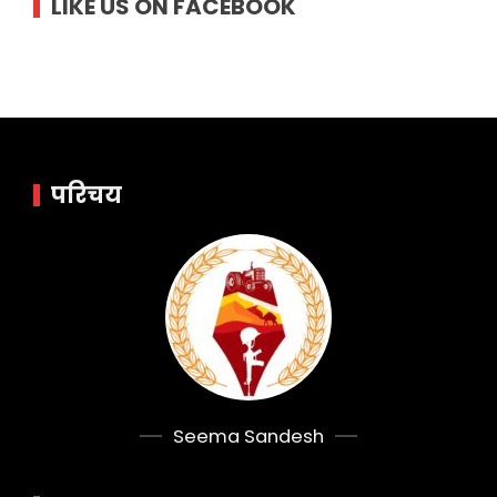
LIKE US ON FACEBOOK
परिचय
Seema Sandesh