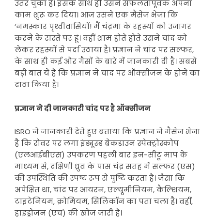
उतर चुका है। इसके साथ ही उसने सफलतापूर्वक अपना
काम शुरू कर दिया। आज उसने एक मैसेज भेजा कि
‘नमस्कार पृथ्वीवासियों! मैं चंद्रमा के रहस्यों को उजागर
करने के रास्ते पर हूं। वहीं शाम होते होते उसने चांद को
लेकर रहस्यों से पर्दा उठाया है। प्रज्ञान ने चांद पर सल्फर,
के साथ ही कई और गैसों के बारे में जानकारी दी है। सबसे
बड़ी बात ये है कि प्रज्ञान ने चांद पर ऑक्सीजन के होने का
दावा किया है।
प्रज्ञान ने दी जानकारी चांद पर है ऑक्सीजन
ISRO ने जानकारी देते हुए बताया कि प्रज्ञान ने मैसेज भेजा
है कि रोवर पर लगा इंड्यूस्ड ब्रेकडाउन स्पेक्ट्रोस्कोप
(एलआईबीएस) उपकरण पहली बार इन-सीटू माप के
माध्यम से, दक्षिणी ध्रुव के पास चंद्र सतह में सल्फर (एस)
की उपस्थिति की स्पष्ट रूप से पुष्टि करता है। जैसा कि
अपेक्षित था, चांद पर आयरन, एल्यूमीनियम, कैल्शियम,
टाइटेनियम, क्रोमियम, सिलिकॉन का पता चला है। वहीं,
हाइड्रोजन (एच) की खोज जारी है।