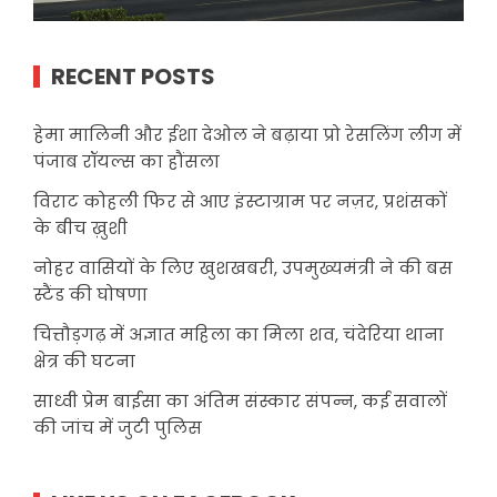
RECENT POSTS
हेमा मालिनी और ईशा देओल ने बढ़ाया प्रो रेसलिंग लीग में
पंजाब रॉयल्स का हौंसला
विराट कोहली फिर से आए इंस्टाग्राम पर नज़र, प्रशंसकों
के बीच ख़ुशी
नोहर वासियों के लिए खुशखबरी, उपमुख्यमंत्री ने की बस
स्टैंड की घोषणा
चित्तौड़गढ़ में अज्ञात महिला का मिला शव, चंदेरिया थाना
क्षेत्र की घटना
साध्वी प्रेम बाईसा का अंतिम संस्कार संपन्न, कई सवालों
की जांच में जुटी पुलिस