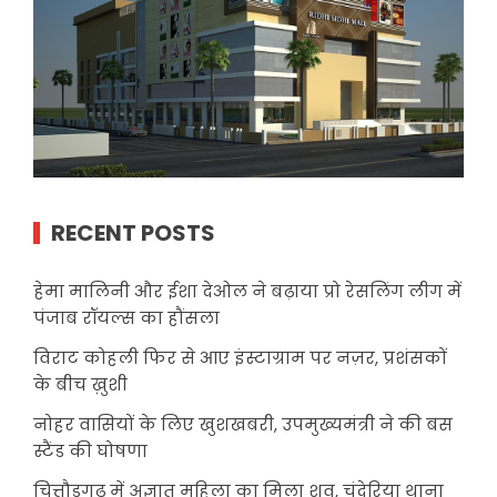
RECENT POSTS
हेमा मालिनी और ईशा देओल ने बढ़ाया प्रो रेसलिंग लीग में
पंजाब रॉयल्स का हौंसला
विराट कोहली फिर से आए इंस्टाग्राम पर नज़र, प्रशंसकों
के बीच ख़ुशी
नोहर वासियों के लिए खुशखबरी, उपमुख्यमंत्री ने की बस
स्टैंड की घोषणा
चित्तौड़गढ़ में अज्ञात महिला का मिला शव, चंदेरिया थाना