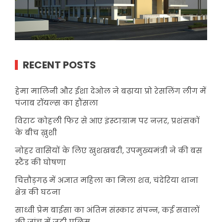
RECENT POSTS
हेमा मालिनी और ईशा देओल ने बढ़ाया प्रो रेसलिंग लीग में
पंजाब रॉयल्स का हौंसला
विराट कोहली फिर से आए इंस्टाग्राम पर नज़र, प्रशंसकों
के बीच ख़ुशी
नोहर वासियों के लिए खुशखबरी, उपमुख्यमंत्री ने की बस
स्टैंड की घोषणा
चित्तौड़गढ़ में अज्ञात महिला का मिला शव, चंदेरिया थाना
क्षेत्र की घटना
साध्वी प्रेम बाईसा का अंतिम संस्कार संपन्न, कई सवालों
की जांच में जुटी पुलिस