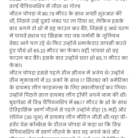
वर्ल्ड चैंपियनशिप में जीता था गोल्ड
नीरज चोपड़ा ने 80.79 मीटर के साथ अच्छी शुरूआत की
थी, जिसने उन्हें दूसरे नंबर पर ला दिया था, लेकिन इसके
बाद अगले दो थ्रो में वह फाउल कर बैठे, जिससे ह आधे चरण
में पांचवें स्थान पर खिसक गए जब जर्मनी के जूलियन
वेबर आगे चल रहे थे। फिर उन्होंने धमाकेदार वापसी करते
हुए चौथे थ्रो 85.22 मीटर का फेंका। वहीं, पांचवां थ्रो वह
फाउल कर बैठे। इसके बाद उन्होंने छठा थ्रो 85.71 मीटर का
फेंका।
नीरज चोपड़ा इससे पहले तीन सीजन में अजेय थे। उन्होंने
तीन मुकाबलों में 23 अंकों के साथ 17 सितंबर को अमेरिका
के डायमंड लीग फाइनल्स के लिए क्वालीफाई कर लिया।
उन्होंने पिछले साल डायमंड लीग ट्रॉफी अपने नाम की थी।
बुडापेस्ट में विश्व चैंपियनशिप में 88.17 मीटर के थ्रो के साथ
ऐतिहासिक स्वर्ण जीतने से पहले उन्होंने दोहा (5 मई) और
लॉजेन (30 जून) में डायमंड लीग मीटिंग जीती थीं। यहां प्री-
इवेंट प्रेस कॉन्फ्रेंस के दौरान चोपड़ा ने कहा था कि विश्व
चैंपियनशिप में स्वर्ण जीतने के बाद वह अपने कंधे और