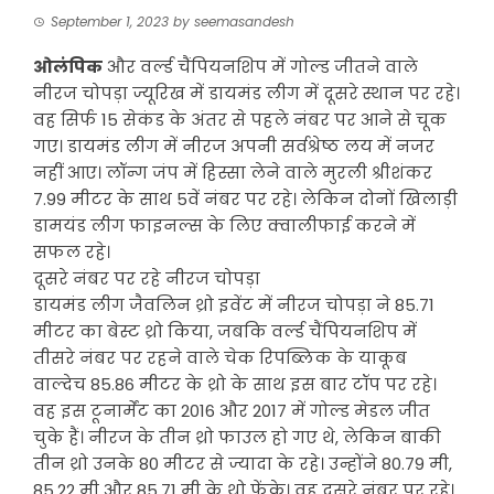
September 1, 2023
by
seemasandesh
ओलंपिक
और वर्ल्ड चैंपियनशिप में गोल्ड जीतने वाले
नीरज चोपड़ा ज्यूरिख में डायमंड लीग में दूसरे स्थान पर रहे।
वह सिर्फ 15 सेकंड के अंतर से पहले नंबर पर आने से चूक
गए। डायमंड लीग में नीरज अपनी सर्वश्रेष्ठ लय में नजर
नहीं आए। लॉन्ग जंप में हिस्सा लेने वाले मुरली श्रीशंकर
7.99 मीटर के साथ 5वें नंबर पर रहे। लेकिन दोनों खिलाड़ी
डामयंड लीग फाइनल्स के लिए क्वालीफाई करने में
सफल रहे।
दूसरे नंबर पर रहे नीरज चोपड़ा
डायमंड लीग जैवलिन थ्रो इवेंट में नीरज चोपड़ा ने 85.71
मीटर का बेस्ट थ्रो किया, जबकि वर्ल्ड चैंपियनशिप में
तीसरे नंबर पर रहने वाले चेक रिपब्लिक के याकूब
वाल्देच 85.86 मीटर के थ्रो के साथ इस बार टॉप पर रहे।
वह इस टूनार्मेंट का 2016 और 2017 में गोल्ड मेडल जीत
चुके हैं। नीरज के तीन थ्रो फाउल हो गए थे, लेकिन बाकी
तीन थ्रो उनके 80 मीटर से ज्यादा के रहे। उन्होंने 80.79 मी,
85.22 मी और 85.71 मी के थ्रो फेंके। वह दूसरे नंबर पर रहे।