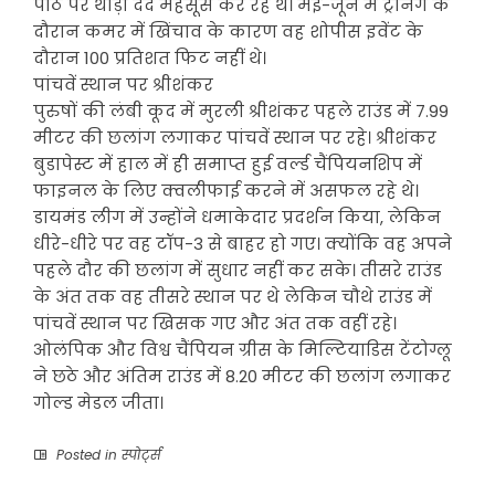
पीठ पर थोड़ा दर्द महसूस कर रहे थे। मई-जून में ट्रेनिंग के
दौरान कमर में खिंचाव के कारण वह शोपीस इवेंट के
दौरान 100 प्रतिशत फिट नहीं थे।
पांचवें स्थान पर श्रीशंकर
पुरुषों की लंबी कूद में मुरली श्रीशंकर पहले राउंड में 7.99
मीटर की छलांग लगाकर पांचवें स्थान पर रहे। श्रीशंकर
बुडापेस्ट में हाल में ही समाप्त हुई वर्ल्ड चैंपियनशिप में
फाइनल के लिए क्वलीफाई करने में असफल रहे थे।
डायमंड लीग में उन्होंने धमाकेदार प्रदर्शन किया, लेकिन
धीरे-धीरे पर वह टॉप-3 से बाहर हो गए। क्योंकि वह अपने
पहले दौर की छलांग में सुधार नहीं कर सके। तीसरे राउंड
के अंत तक वह तीसरे स्थान पर थे लेकिन चौथे राउंड में
पांचवें स्थान पर खिसक गए और अंत तक वहीं रहे।
ओलंपिक और विश्व चैंपियन ग्रीस के मिल्टियाडिस टेंटोग्लू
ने छठे और अंतिम राउंड में 8.20 मीटर की छलांग लगाकर
गोल्ड मेडल जीता।
Posted in
स्पोर्ट्स