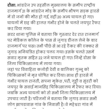
दौसा.
भांडारेज उप तहसील मुख्यालय के समीप राष्ट्रीय
राजमार्ग 21 के भांडारेज मोड़ के समीप भीषण सड़क हादसे
में दो जनों की मौत हो गई, वहीं 20 अन्य घायल हो गए।
घायलों में छह की हालत गंभीर होने के चलते जयपुर रैफर
कर दिया गया।
सदर थाना पुलिस ने बताया कि गुरुवार देर रात राजमार्ग
पर मेडिकल कॉलेज के पास से जुगाड़ डीजल लेने के बाद
राजमार्ग पर चढ़ा। तभी पीछे से आ रहे टैंकर की टक्कर से
जुगाड़ अनियंत्रित होकर पलट गया। इसके चलते उसमें
सवार मृतक सहित 22 जने घायल हो गए। जिन्हें दोसा के
जिला चिकित्सालय में लाया गया।
जहां पर विवाहिता कजोड़ी देवी व बालिका गुन्नू को
चिकित्सकों ने मृत घोषित कर दिया। साथ ही हादसे में
गंभीर घायल राजंती, सपना मुकेश ,परी, गुड्डी व सुंदरी को
जयपुर के सवाई मानसिंह चिकित्सालय में रैफर कर दिया।
जबकि अन्य घायलों को तो सभी जिला चिकित्सालय में
उपचार जारी है। परिजनों ने बताया कि जुगाड़ सवार सभी
लोग झापडावास गांव के निवासी है। वे महेश्वरा गांव में