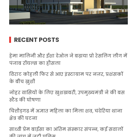
RECENT POSTS
हेमा मालिनी और ईशा देओल ने बढ़ाया प्रो रेसलिंग लीग में
पंजाब रॉयल्स का हौंसला
विराट कोहली फिर से आए इंस्टाग्राम पर नज़र, प्रशंसकों
के बीच ख़ुशी
नोहर वासियों के लिए खुशखबरी, उपमुख्यमंत्री ने की बस
स्टैंड की घोषणा
चित्तौड़गढ़ में अज्ञात महिला का मिला शव, चंदेरिया थाना
क्षेत्र की घटना
साध्वी प्रेम बाईसा का अंतिम संस्कार संपन्न, कई सवालों
की जांच में जुटी पुलिस