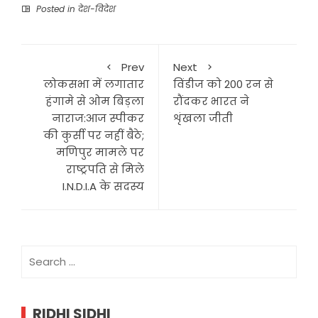
Posted in
देश-विदेश
Prev
Next
लोकसभा में लगातार
विंडीज को 200 रन से
हंगामे से ओम बिड़ला
रौंदकर भारत ने
नाराज:आज स्पीकर
शृंखला जीती
की कुर्सी पर नहीं बैठे;
मणिपुर मामले पर
राष्ट्रपति से मिले
I.N.D.I.A के सदस्य
Search
for:
RIDHI SIDHI