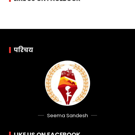
परिचय
Seema Sandesh
LIKE US ON FACEBOOK