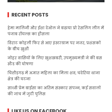
RECENT POSTS
हेमा मालिनी और ईशा देओल ने बढ़ाया प्रो रेसलिंग लीग में
पंजाब रॉयल्स का हौंसला
विराट कोहली फिर से आए इंस्टाग्राम पर नज़र, प्रशंसकों
के बीच ख़ुशी
नोहर वासियों के लिए खुशखबरी, उपमुख्यमंत्री ने की बस
स्टैंड की घोषणा
चित्तौड़गढ़ में अज्ञात महिला का मिला शव, चंदेरिया थाना
क्षेत्र की घटना
साध्वी प्रेम बाईसा का अंतिम संस्कार संपन्न, कई सवालों
की जांच में जुटी पुलिस
LIKE US ON FACEBOOK