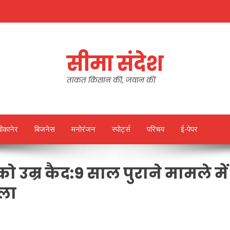
सीमा संदेश
ताकत किसान की, जवान की
बीकानेर
बिजनेस
मनोरंजन
स्पोर्ट्स
परिचय
ई-पेपर
 उम्र कैद:9 साल पुराने मामले में
सला