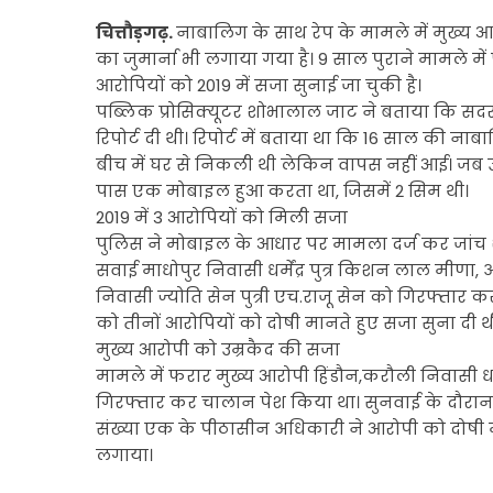
चित्तौड़गढ़.
नाबालिग के साथ रेप के मामले में मुख्य 
का जुमार्ना भी लगाया गया है। 9 साल पुराने मामले में
आरोपियों को 2019 में सजा सुनाई जा चुकी है।
पब्लिक प्रोसिक्यूटर शोभालाल जाट ने बताया कि सदर थान
रिपोर्ट दी थी। रिपोर्ट में बताया था कि 16 साल की ना
बीच में घर से निकली थी लेकिन वापस नहीं आई। जब उसके 
पास एक मोबाइल हुआ करता था, जिसमें 2 सिम थी।
2019 में 3 आरोपियों को मिली सजा
पुलिस ने मोबाइल के आधार पर मामला दर्ज कर जांच शु
सवाई माधोपुर निवासी धर्मेंद्र पुत्र किशन लाल मी
निवासी ज्योति सेन पुत्री एच.राजू सेन को गिरफ्तार क
को तीनों आरोपियों को दोषी मानते हुए सजा सुना दी थ
मुख्य आरोपी को उम्रकैद की सजा
मामले में फरार मुख्य आरोपी हिंडौन,करौली निवासी धरमू
गिरफ्तार कर चालान पेश किया था। सुनवाई के दौरान आ
संख्या एक के पीठासीन अधिकारी ने आरोपी को दोषी म
लगाया।