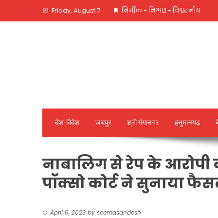
Skip
Friday, August 7
निर्मीक - निष्पक्ष - विश्वसनीय
to
content
देश-विदेश
जयपुर
श्री गंगानगर
हनुमानगढ़
नाबालिग से रेप के आरोपी को
पॉक्सो कोर्ट ने सुनाया फै
April 6, 2023
by
seemasandesh