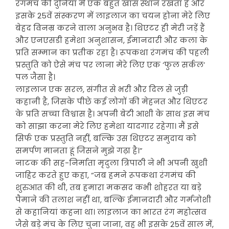
रंगमंच की दुनिया में एक बहुत खास स्थान रखता है और
इसके 25वें संस्करण में लाइलाज का चयन होना मेरे लिए
बेहद विनम्र करने वाला अनुभव है। थिएटर ही मेरी जड़ें हैं
और एनएसडी हमेशा अनुशासन, ईमानदारी और कला के
प्रति सम्मान का प्रतीक रहा है। रूपकथा रंगमंच की पहली
प्रस्तुति को ऐसे मंच पर लाना मेरे लिए एक ‘फुल सर्कल’
पल जैसा है।
लाइलाज एक सरल, संगीत से भरी और दिल से जुड़ी
कहानी है, जिसके पीछे कई लोगों की मेहनत और थिएटर
के प्रति सच्चा विश्वास है। अपनी बेटी आशी के साथ इस मंच
को साझा करना मेरे लिए हमेशा यादगार रहेगा। मैं इसे
सिर्फ एक प्रस्तुति नहीं, बल्कि उस थिएटर समुदाय को
समर्पण मानता हूं जिसने मुझे गढ़ा है।”
नाटक की सह-निर्माता मृदुला त्रिपाठी ने भी अपनी खुशी
जाहिर करते हुए कहा, “जब हमने रूपकथा रंगमंच की
शुरुआत की थी, तब हमारा मकसद कभी शोहरत या बड़े
पैमाने की तलाश नहीं था, बल्कि ईमानदारी और गर्मजोशी
से कहानियां कहना था। लाइलाज का भारत रंग महोत्सव
जैसे बड़े मंच के लिए चुना जाना, वह भी इसके 25वें साल में,