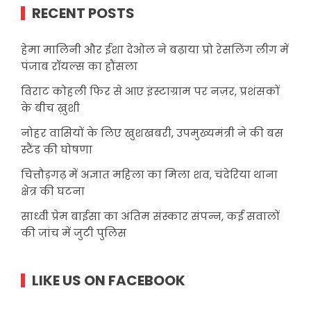
RECENT POSTS
हेमा मालिनी और ईशा देओल ने बढ़ाया प्रो रेसलिंग लीग में
पंजाब रॉयल्स का हौंसला
विराट कोहली फिर से आए इंस्टाग्राम पर नज़र, प्रशंसकों
के बीच ख़ुशी
नोहर वासियों के लिए खुशखबरी, उपमुख्यमंत्री ने की बस
स्टैंड की घोषणा
चित्तौड़गढ़ में अज्ञात महिला का मिला शव, चंदेरिया थाना
क्षेत्र की घटना
साध्वी प्रेम बाईसा का अंतिम संस्कार संपन्न, कई सवालों
की जांच में जुटी पुलिस
LIKE US ON FACEBOOK