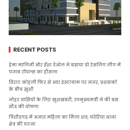
RECENT POSTS
हेमा मालिनी और ईशा देओल ने बढ़ाया प्रो रेसलिंग लीग में
पंजाब रॉयल्स का हौंसला
विराट कोहली फिर से आए इंस्टाग्राम पर नज़र, प्रशंसकों
के बीच ख़ुशी
नोहर वासियों के लिए खुशखबरी, उपमुख्यमंत्री ने की बस
स्टैंड की घोषणा
चित्तौड़गढ़ में अज्ञात महिला का मिला शव, चंदेरिया थाना
क्षेत्र की घटना