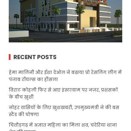
RECENT POSTS
हेमा मालिनी और ईशा देओल ने बढ़ाया प्रो रेसलिंग लीग में
पंजाब रॉयल्स का हौंसला
विराट कोहली फिर से आए इंस्टाग्राम पर नज़र, प्रशंसकों
के बीच ख़ुशी
नोहर वासियों के लिए खुशखबरी, उपमुख्यमंत्री ने की बस
स्टैंड की घोषणा
चित्तौड़गढ़ में अज्ञात महिला का मिला शव, चंदेरिया थाना