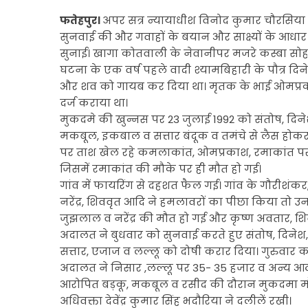
फतेहपुर।
अपर सत्र न्यायाधीश विनोद कुमार चौरसिया 
सुनवाई की और गवाहों के बयान और साक्ष्यों के आ
सुनाई। खागा कोतवाली के नेवानीपर मजरे कस्बा सोहन
घटना के एक वर्ष पहले वादी श्यामबिहारी के पौत्र दि
और शव को गायब कर दिया था। मृतक के भाई ओमप्रक
दर्ज कराया था।
मुकदमे की खुन्नस पर 23 जुलाई 1992 को संतोष, दिनेश,
मकबूल, इकबाल व सत्तार बंदूक व तमंचे से लैस होक
पर ताश खेल रहे कमलाकांत, ओमप्रकाश, रमाकांत पर 
जिसमें रमाकांत की मौके पर ही मौत हो गई।
गांव में फायरिंग से दहशत फैल गई। गांव के गौरीशंकर,
नरेंद्र, शिववृत आदि ने हमलावरों का पीछा किया तो
जुझलाल व नरेंद्र की मौत हो गई और कृष्ण अवतार, शि
अदालत ने बुधवार को सुनवाई करते हुए संतोष, दिनेश, 
सत्तार, एजाज व लल्लू को दोषी करार दिया। गुरुवा
अदालत ने निसार ,लल्लू पर 35- 35 हजार व अन्य आठ दो
आरोपित बड़कू, मकबूल व रसीद की दौरान मुकदमा म
अधिवक्ता देवेंद्र कुमार सिंह भदौरिया ने दलीलें रखी।