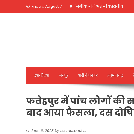
Skip
Friday, August 7
निर्मीक - निष्पक्ष - विश्वसनीय
to
content
देश-विदेश
जयपुर
श्री गंगानगर
हनुमानगढ़
फतेहपुर में पांच लोगों की
बाद आया फैसला, दस दोषियो
June 8, 2023
by
seemasandesh