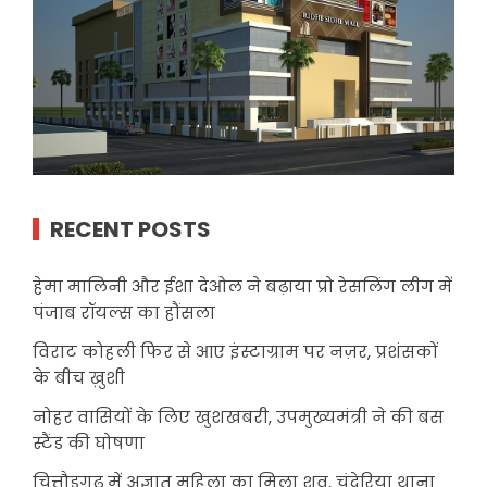
RECENT POSTS
हेमा मालिनी और ईशा देओल ने बढ़ाया प्रो रेसलिंग लीग में
पंजाब रॉयल्स का हौंसला
विराट कोहली फिर से आए इंस्टाग्राम पर नज़र, प्रशंसकों
के बीच ख़ुशी
नोहर वासियों के लिए खुशखबरी, उपमुख्यमंत्री ने की बस
स्टैंड की घोषणा
चित्तौड़गढ़ में अज्ञात महिला का मिला शव, चंदेरिया थाना