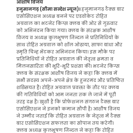
आशीष विजय
हनुमानगढ़ (सीमा सन्देश न्यूज)।
हनुमानगढ़ टैक्स बार
एसोसिएशन अध्यक्ष बनने पर एडवोकेट रोहित
अग्रवाल का भटनेर किंग्स क्लब की ओर से गुरुवार
को अभिनंदन किया गया। क्लब के संरक्षक आशीष
विजय व अध्यक्ष कुलभूषण जिन्दल ने प्रतिनिधियों के
साथ रोहित अग्रवाल को शॉल ओढ़ाया, साफा बांधा और
स्मृति चिन्ह भेंटकर अभिनंदन किया। इस मौके पर
प्रतिनिधियों ने रोहित अग्रवाल की नेतृत्व क्षमता व
मिलनसारिता की भूरि-भूरि प्रशंसा की। भटनेर किंग्स
क्लब के संरक्षक आशीष विजय ने कहा कि क्लब में
सभी सदस्य अपने-अपने क्षेत्र के हुनरमंद और प्रतिष्ठित
शख्सियत हैं। रोहित अग्रवाल प्रवक्ता के तौर पर क्लब
की गतिविधियों को आम जनता तक ले जाने में पूरी
तरह दक्ष हैं। खुशी है कि प्रोफेशनल संगठन टैक्स बार
एसोसिएशन ने इनको कमान सौंपी है। आशीष विजय
ने उम्मीद जताई कि रोहित अग्रवाल के नेतृत्व में टैक्स
बार एसोसिएशन सफलता का सोपान तय करेगी।
क्लब अध्यक्ष कुलभूषण जिन्दल ने कहा कि रोहित