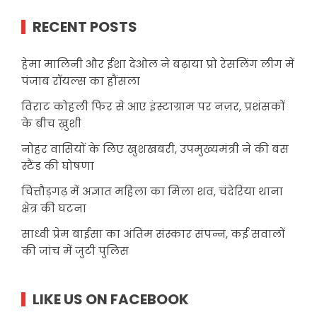
RECENT POSTS
हेमा मालिनी और ईशा देओल ने बढ़ाया प्रो रेसलिंग लीग में
पंजाब रॉयल्स का हौंसला
विराट कोहली फिर से आए इंस्टाग्राम पर नज़र, प्रशंसकों
के बीच ख़ुशी
नोहर वासियों के लिए खुशखबरी, उपमुख्यमंत्री ने की बस
स्टैंड की घोषणा
चित्तौड़गढ़ में अज्ञात महिला का मिला शव, चंदेरिया थाना
क्षेत्र की घटना
साध्वी प्रेम बाईसा का अंतिम संस्कार संपन्न, कई सवालों
की जांच में जुटी पुलिस
LIKE US ON FACEBOOK