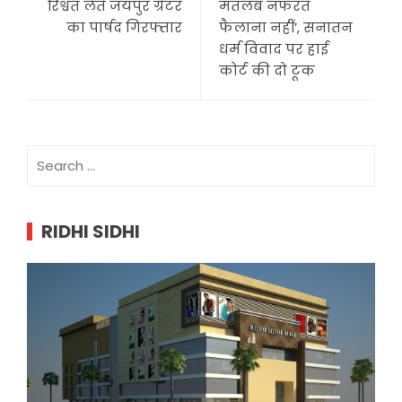
रिश्वत लेते जयपुर ग्रेटर
मतलब नफरत
का पार्षद गिरफ्तार
फैलाना नहीं’, सनातन
धर्म विवाद पर हाई
कोर्ट की दो टूक
Search
for:
RIDHI SIDHI