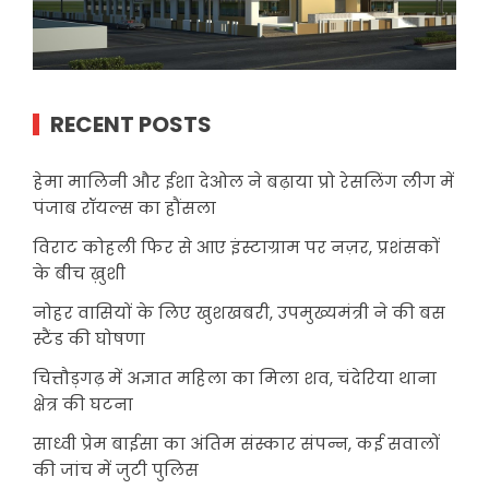
RECENT POSTS
हेमा मालिनी और ईशा देओल ने बढ़ाया प्रो रेसलिंग लीग में
पंजाब रॉयल्स का हौंसला
विराट कोहली फिर से आए इंस्टाग्राम पर नज़र, प्रशंसकों
के बीच ख़ुशी
नोहर वासियों के लिए खुशखबरी, उपमुख्यमंत्री ने की बस
स्टैंड की घोषणा
चित्तौड़गढ़ में अज्ञात महिला का मिला शव, चंदेरिया थाना
क्षेत्र की घटना
साध्वी प्रेम बाईसा का अंतिम संस्कार संपन्न, कई सवालों
की जांच में जुटी पुलिस