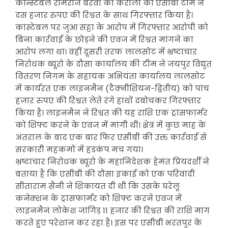
कॉन्स्टेबल रामराज बैरवा को करौली की एसीबी टीम ने
दस हजार रुपए की रिश्वत के साथ गिरफ्तार किया है।
कांस्टेबल पर जुआ सट्टा के आरोप में गिरफ्तार आरोपी को
बिना कार्रवाई के छोड़ने की एवज में रिश्वत मांगने का
आरोप लगा था। वहीं दूसरी तरफ लालसोट में भ्रष्टाचार
निरोधक ब्यूरो के दौसा कार्यालय की टीम ने जयपुर विद्युत
वितरण निगम के सहायक अभियंता कार्यालय लालसोट
में कार्यरत एक लाइनमैन (टैक्नीशियन-द्वितीय) को पांच
हजार रुपए की रिश्वत लेते रंगे हाथों दबोचकर गिरफ्तार
किया है। लाइनमैन ने रिश्वत की यह राशि एक ट्रांसफार्मर
को शिफ्ट करने के एवज में मांगी थी। क्षेत्र में कुछ माह के
अंतराल के बाद एक बार फिर एसीबी की उक्त कार्रवाई से
सरकारी महकमों में हडकंप मच गया।
भ्रष्टाचार निरोधक ब्यूरो के महानिदेशक हेमंत प्रियदर्शी ने
बताया है कि एसीबी की दौसा इकाई को एक परिवादी
सीताराम सैनी ने शिकायत दी थी कि उसके घरेलू
कनेक्शन के ट्रांसफार्मर को शिफ्ट करने एवज में
लाइनमैन लोकेश जांगिड़ 11 हजार की रिश्वत की राशि मांग
करते हुए परेशान कर रहा है। इस पर एसीबी भरतपुर के