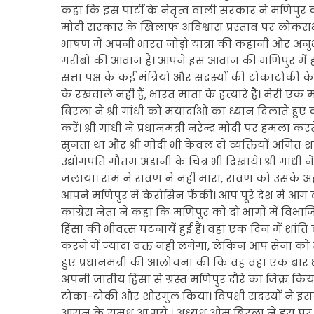
कहा कि इस पार्टी के नेतृत्व वाली सरकार ने मणिपुर को
मोदी सरकार के खिलाफ अविश्वास प्रस्ताव पर लोकसभा मे
भाषण में अपनी भारत जोड़ो यात्रा की कहानी और अनु
गरीबों की आवाज है। आपने इस आवाज की मणिपुर में हत्
सत्ता पक्ष के कई मंत्रियों और सदस्यों की टोकाटोकी के
के रखवाले नहीं हैं, भारत माता के हत्यारे हैं। मेरी एक 
बिरला ने श्री गांधी को मयार्दाओं का ध्यान दिलाते हु
करें। श्री गांधी ने प्रधानमंत्री नरेन्द्र मोदी पर हमल
सुनता था और श्री मोदी भी केवल दो व्यक्तियों अमित शा
उद्योगपति गौतम अडानी के चित्र भी दिखाये। श्री गांधी
जलाया। राम ने रावण ने नहीं मारा, रावण को उसके अहंक
आपने मणिपुर में केरोसिन फेंकी। आप पूरे देश में आग 
कांग्रेस नेता ने कहा कि मणिपुर को दो भागों में विभा
हिंसा की भीवत्स घटनायें हुई हैं। वहां एक दिन में शा
करने में ज्यादा वक्त नहीं लगेगा, लेकिन आप सेना को त
हुए प्रधानमंत्री की आलोचना की कि वह वहां एक बार भी
अपनी जातीय हिंसा से ग्रस्त मणिपुर दौरे का जिक्र किया। 
टोका-टोकी और शोरगुल किया। विपक्षी सदस्यों ने इसक
आसन के समक्ष आ गये । अध्यक्ष ओम बिरला ने इस पर 