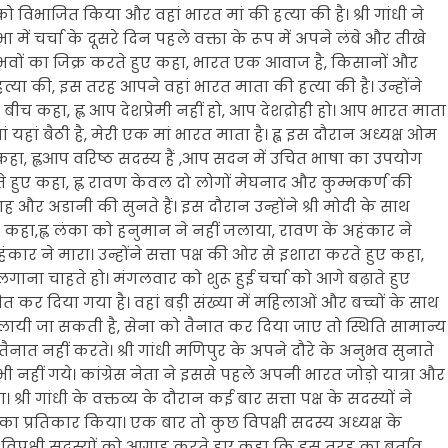
 विभाजित किया और वहां भारत मां की हत्या की है। श्री गांधी ने
ं चर्चा के दूसरे दिन पहले वक्ता के रूप में अपने लंबे और तीखे
भवों का जिक्र करते हुए कहा, भारत एक आवाज है, किसानों और
या की, इस तरह आपने वहां भारत माता की हत्या की है। उन्होंने
 बीच कहा, ह्ल आप देशप्रेमी नहीं हो, आप देशद्रोही हो। आप भारत माता
मां यहां बैठी है, मेरी एक मां भारत माता है। ह्व इस दौरान अध्यक्ष ओम
ए कहा, ह्लआप वरिष्ठ सदस्य हैं ,आप सदन में उचित भाषा का उपयोग
ा करते हुए कहा, ह्ल रावण केवल दो लोगों मेघनाद और कुम्भकर्ण की
ह और अडानी की सुनते हैं। इस दौरान उन्होंने श्री मोदी के साथ
 ने कहा,ह्ल लंका को हनुमान ने नहीं जलाया, रावण के अहंकार ने
ार ने मारा। उन्होंने सत्ता पक्ष की ओर से इशारा करते हुए कहा,
लगाना चाहते हो। मंगलवार को शुरू हुई चर्चा को आगे बढ़ाते हुए
जित कर दिया गया है। वहां बड़ी संख्या में महिलाओं और बच्चों के साथ
ंति लायी जा सकती है, सेना को तैनात कर दिया जाए तो स्थिति सामान्य
ैनात नहीं करते। श्री गांधी मणिपुर के अपने दौरे के अनुभव सुनाते
 नहीं गये। कांग्रेस नेता ने इससे पहले अपनी भारत जोड़ो यात्रा और
श्री गांधी के वक्तव्य के दौरान कई बार सत्ता पक्ष के सदस्यों ने
ा प्रतिकार किया। एक बार तो कुछ विपक्षी सदस्य अध्यक्ष के
विपक्षी सदस्यों को आगाह करते हुए कहा कि इस तरह का बर्ताव