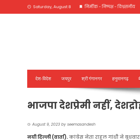
Skip
Saturday, August 8
निर्मीक - निष्पक्ष - विश्वसनीय
to
content
देश-विदेश
जयपुर
श्री गंगानगर
हनुमानगढ़
भाजपा देशप्रेमी नहीं, देशद्रो
August 9, 2023
by
seemasandesh
नयी दिल्ली (वार्ता).
कांग्रेस नेता राहुल गांधी ने बुध