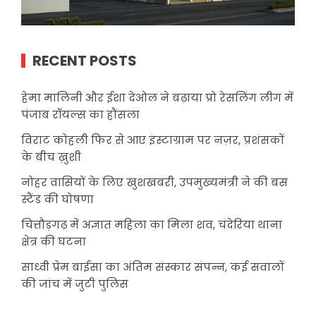
RECENT POSTS
हेमा मालिनी और ईशा देओल ने बढ़ाया प्रो रेसलिंग लीग में
पंजाब रॉयल्स का हौंसला
विराट कोहली फिर से आए इंस्टाग्राम पर नज़र, प्रशंसकों
के बीच ख़ुशी
नोहर वासियों के लिए खुशखबरी, उपमुख्यमंत्री ने की बस
स्टैंड की घोषणा
चित्तौड़गढ़ में अज्ञात महिला का मिला शव, चंदेरिया थाना
क्षेत्र की घटना
साध्वी प्रेम बाईसा का अंतिम संस्कार संपन्न, कई सवालों
की जांच में जुटी पुलिस