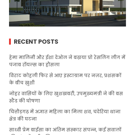
RECENT POSTS
हेमा मालिनी और ईशा देओल ने बढ़ाया प्रो रेसलिंग लीग में
पंजाब रॉयल्स का हौंसला
विराट कोहली फिर से आए इंस्टाग्राम पर नज़र, प्रशंसकों
के बीच ख़ुशी
नोहर वासियों के लिए खुशखबरी, उपमुख्यमंत्री ने की बस
स्टैंड की घोषणा
चित्तौड़गढ़ में अज्ञात महिला का मिला शव, चंदेरिया थाना
क्षेत्र की घटना
साध्वी प्रेम बाईसा का अंतिम संस्कार संपन्न, कई सवालों