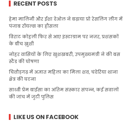
RECENT POSTS
हेमा मालिनी और ईशा देओल ने बढ़ाया प्रो रेसलिंग लीग में
पंजाब रॉयल्स का हौंसला
विराट कोहली फिर से आए इंस्टाग्राम पर नज़र, प्रशंसकों
के बीच ख़ुशी
नोहर वासियों के लिए खुशखबरी, उपमुख्यमंत्री ने की बस
स्टैंड की घोषणा
चित्तौड़गढ़ में अज्ञात महिला का मिला शव, चंदेरिया थाना
क्षेत्र की घटना
साध्वी प्रेम बाईसा का अंतिम संस्कार संपन्न, कई सवालों
की जांच में जुटी पुलिस
LIKE US ON FACEBOOK