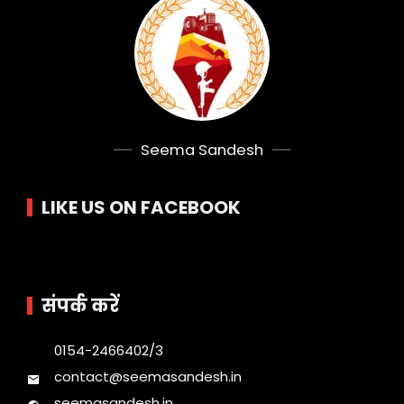
Seema Sandesh
LIKE US ON FACEBOOK
संपर्क करें
0154-2466402/3
contact@seemasandesh.in
seemasandesh.in