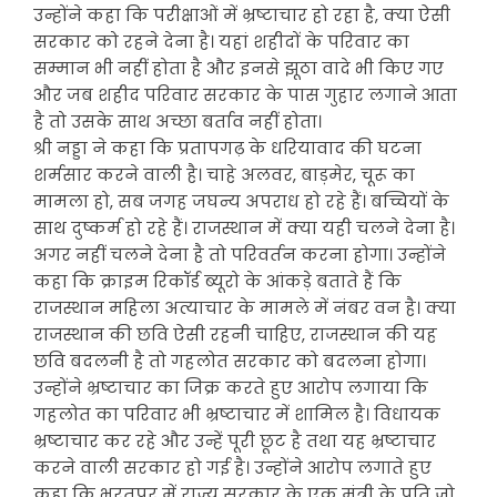
उन्होंने कहा कि परीक्षाओं में भ्रष्टाचार हो रहा है, क्या ऐसी
सरकार को रहने देना है। यहां शहीदों के परिवार का
सम्मान भी नहीं होता है और इनसे झूठा वादे भी किए गए
और जब शहीद परिवार सरकार के पास गुहार लगाने आता
है तो उसके साथ अच्छा बर्ताव नहीं होता।
श्री नड्डा ने कहा कि प्रतापगढ़ के धरियावाद की घटना
शर्मसार करने वाली है। चाहे अलवर, बाड़मेर, चूरू का
मामला हो, सब जगह जघन्य अपराध हो रहे हैं। बच्चियों के
साथ दुष्कर्म हो रहे हैं। राजस्थान में क्या यही चलने देना है।
अगर नहीं चलने देना है तो परिवर्तन करना होगा। उन्होंने
कहा कि क्राइम रिकॉर्ड ब्यूरो के आंकड़े बताते हैं कि
राजस्थान महिला अत्याचार के मामले में नंबर वन है। क्या
राजस्थान की छवि ऐसी रहनी चाहिए, राजस्थान की यह
छवि बदलनी है तो गहलोत सरकार को बदलना होगा।
उन्होंने भ्रष्टाचार का जिक्र करते हुए आरोप लगाया कि
गहलोत का परिवार भी भ्रष्टाचार में शामिल है। विधायक
भ्रष्टाचार कर रहे और उन्हें पूरी छूट है तथा यह भ्रष्टाचार
करने वाली सरकार हो गई है। उन्होंने आरोप लगाते हुए
कहा कि भरतपुर में राज्य सरकार के एक मंत्री के पति जो