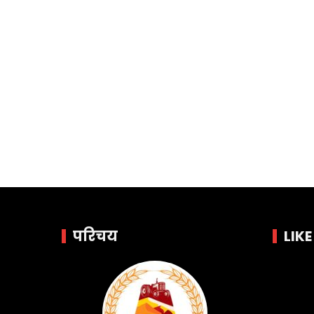
परिचय
LIK