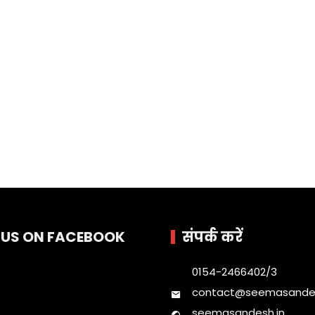
E US ON FACEBOOK
संपर्क करें
0154-2466402/3
contact@seemasandes
seemasandesh.in