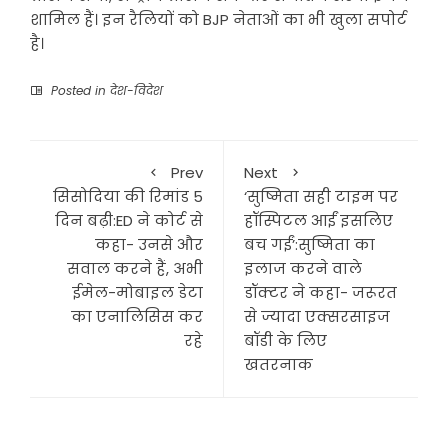
शामिल हैं। इन रैलियों को BJP नेताओं का भी खुला सपोर्ट
है।
Posted in
देश-विदेश
Prev
Next
सिसोदिया की रिमांड 5
‘सुष्मिता सही टाइम पर
दिन बढ़ी:ED ने कोर्ट से
हॉस्पिटल आईं इसलिए
कहा- उनसे और
बच गईं’:सुष्मिता का
सवाल करने हैं, अभी
इलाज करने वाले
ईमेल-मोबाइल डेटा
डॉक्टर ने कहा- जरूरत
का एनालिसिस कर
से ज्यादा एक्सरसाइज
रहे
बॉडी के लिए
खतरनाक