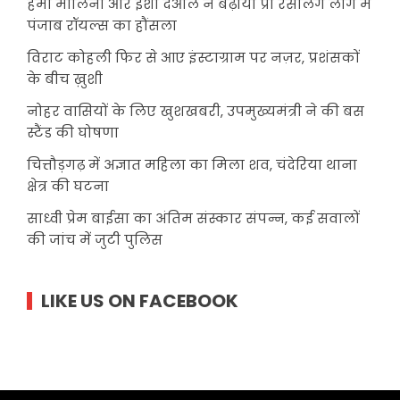
हेमा मालिनी और ईशा देओल ने बढ़ाया प्रो रेसलिंग लीग में
पंजाब रॉयल्स का हौंसला
विराट कोहली फिर से आए इंस्टाग्राम पर नज़र, प्रशंसकों
के बीच ख़ुशी
नोहर वासियों के लिए खुशखबरी, उपमुख्यमंत्री ने की बस
स्टैंड की घोषणा
चित्तौड़गढ़ में अज्ञात महिला का मिला शव, चंदेरिया थाना
क्षेत्र की घटना
साध्वी प्रेम बाईसा का अंतिम संस्कार संपन्न, कई सवालों
की जांच में जुटी पुलिस
LIKE US ON FACEBOOK