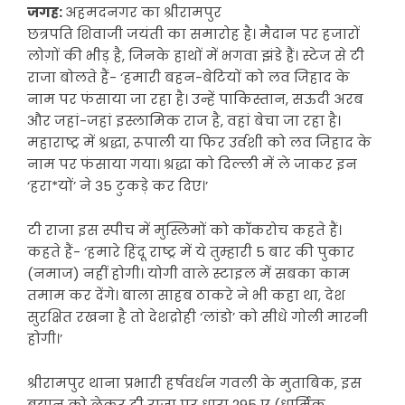
जगह:
अहमदनगर का श्रीरामपुर
छत्रपति शिवाजी जयंती का समारोह है। मैदान पर हजारों
लोगों की भीड़ है, जिनके हाथों में भगवा झंडे हैं। स्टेज से टी
राजा बोलते हैं- ‘हमारी बहन-बेटियों को लव जिहाद के
नाम पर फंसाया जा रहा है। उन्हें पाकिस्तान, सऊदी अरब
और जहां-जहां इस्लामिक राज है, वहां बेचा जा रहा है।
महाराष्ट्र में श्रद्धा, रूपाली या फिर उर्वशी को लव जिहाद के
नाम पर फंसाया गया। श्रद्धा को दिल्ली में ले जाकर इन
‘हरा*यों’ ने 35 टुकड़े कर दिए।’
टी राजा इस स्पीच में मुस्लिमों को कॉकरोच कहते हैं।
कहते हैं- ‘हमारे हिंदू राष्ट्र में ये तुम्हारी 5 बार की पुकार
(नमाज) नहीं होगी। योगी वाले स्टाइल में सबका काम
तमाम कर देंगे। बाला साहब ठाकरे ने भी कहा था, देश
सुरक्षित रखना है तो देशद्रोही ‘लांडो’ को सीधे गोली मारनी
होगी।’
श्रीरामपुर थाना प्रभारी हर्षवर्धन गवली के मुताबिक, इस
बयान को लेकर टी राजा पर धारा 295 ए (धार्मिक