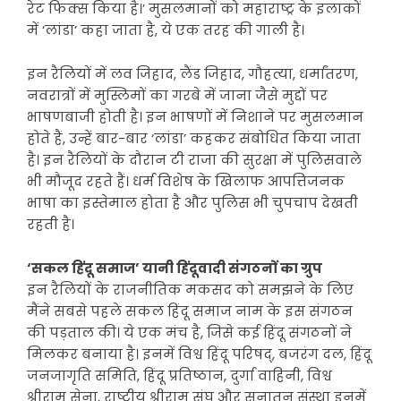
रेट फिक्स किया है।’ मुसलमानों को महाराष्ट्र के इलाकों
में ‘लांडा’ कहा जाता है, ये एक तरह की गाली है।
इन रैलियों में लव जिहाद, लैंड जिहाद, गौहत्या, धर्मांतरण,
नवरात्रों में मुस्लिमों का गरबे में जाना जैसे मुद्दों पर
भाषणबाजी होती है। इन भाषणों में निशाने पर मुसलमान
होते हैं, उन्हें बार-बार ‘लांडा’ कहकर संबोधित किया जाता
है। इन रैलियों के दौरान टी राजा की सुरक्षा में पुलिसवाले
भी मौजूद रहते हैं। धर्म विशेष के खिलाफ आपत्तिजनक
भाषा का इस्तेमाल होता है और पुलिस भी चुपचाप देखती
रहती है।
‘सकल हिंदू समाज’ यानी हिंदूवादी संगठनों का ग्रुप
इन रैलियों के राजनीतिक मकसद को समझने के लिए
मैंने सबसे पहले सकल हिंदू समाज नाम के इस संगठन
की पड़ताल की। ये एक मंच है, जिसे कई हिंदू संगठनों ने
मिलकर बनाया है। इनमें विश्व हिंदू परिषद्, बजरंग दल, हिंदू
जनजागृति समिति, हिंदू प्रतिष्ठान, दुर्गा वाहिनी, विश्व
श्रीराम सेना, राष्ट्रीय श्रीराम संघ और सनातन संस्था इनमें