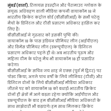
मुंबई (वार्ता).
रिलायंस इंडस्ट्रीज और पैरामाउंट ग्लोबल के
संयुक्त अधिग्रहण वाली मीडिया कंपनी वायाकॉम 18 ने
भारतीय क्रिकेट कंट्रोल बोर्ड (बीसीसीआई) के सभी घरेलू
मैचों के डिजिटल और टीवी प्रसारण अधिकार हासिल कर
लिए हैं।
बीसीसीआई ने गुरुवार को इसकी पुष्टि की।
वायाकॉम 18 के पास इंडियन प्रीमियर लीग (आईपीएल)
और विमेंस प्रीमियर लीग (डब्ल्यूपीएल) के डिजिटल
प्रसारण अधिकार पहले ही थे। अब भारतीय पुरुष और
महिला टीम के घरेलू मैच भी वायाकॉम 18 ही प्रसारित
करेगा।
बीसीसीआई के सचिव जय शाह ने एक्स (पूर्व में ट्विटर) पर
पोस्ट किया, अगले पांच वर्षों के लिये लीनियर (टीवी) और
डिजिटल दोनों के लिये बीसीसीआई मीडिया अधिकार
जीतने पर को वायाकॉम 18 को बधाई। भारतीय क्रिकेट
दोनों ही क्षेत्रों में आगे बढ़ता रहेगा क्योंकि आईपीएल और
डब्ल्यूपीएल के बाद हम बीसीसीआई मीडिया अधिकारों के
साथ साझेदारी भी बढ़ाएंगे। हम साथ मिलकर क्रिकेट