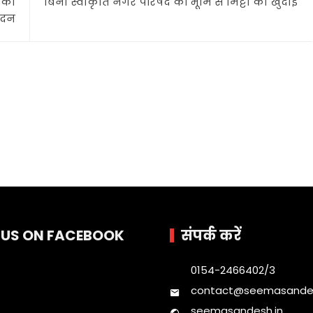
 का
बिना स्वीकृति नगर परिषद की भूमि से मिट्टी की खुदाई
ंदन
E US ON FACEBOOK
संपर्क करें
0154-2466402/3
contact@seemasandes
seemasandesh.in