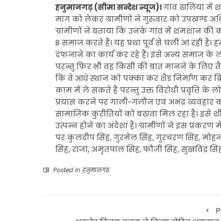
हनुमानगढ़ (सीमा सन्देश न्यूज)।
गांव ढालिया मे
मांग को लेकर ग्रामीणों ने गुरुवार को उपखण्ड अधि
ग्रामीणों ने बताया कि उनके गांव में शमशान की 
8 समाज करते हैं। यह प्रथा पूर्व से चली आ रही 
दफनाने का कार्य कर रहे हैं। इसे अन्य समाज के लो
परन्तु फिर भी वह किसी की बात मानने के लिए तैया
कि वे आधे स्थान को पक्का कर शैड निर्माण कर क्
काम में ले सकते हैं परन्तु उक्त विरोधी प्रवृत्ति
प्रयास करने पर गाली-गलौज एवं अभद्र व्यवहार करत
सामाजिक कुरीतियों को बढ़ावा मिल रहा है। इसे 
उत्पन्न होने का अंदेशा है। ग्रामीणों ने इस प्रक
पर कुलदीप सिंह, गुरमेल सिंह, गुरचरण सिंह, मोहन सिंह
सिंह, राजा, अमृतपाल सिंह, फौजी सिंह, सुखविंद्र सिं
Posted in
हनुमानगढ़
P