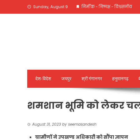
Skip
Sunday, August 9
निर्मीक - निष्पक्ष - विश्वसनीय
to
content
देश-विदेश
जयपुर
श्री गंगानगर
हनुमानगढ़
शमशान भूमि को लेकर चल र
August 31, 2023
by
seemasandesh
ग्रामीणों ने उपखण्ड अधिकारी को सौंपा ज्ञापन