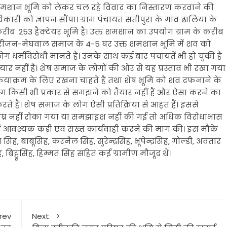
ं शमशान भूमि को लेकर चल रहे विवाद का निस्तारण करवाने की
कारी को ज्ञापन सौंपा। ग्राम पंचायत सतीपुरा के गांव ढालिया के
करीब .253 हैक्टेयर भूमि है। उक्त शमशान का उपयोग ग्राम के करीब
है। हरीजन-मेघवाल समाज के 4-5 घर उक्त शमशान भूमि में शव को
ग धर्मविरोधी मानते हैं। उनके साथ कई बार पंचायतें भी हो चुकी हैं
र नहीं हैं। शेष समाज के लोगों की ओर से यह प्रस्ताव भी रखा गया
रियाक्रम के लिए रखना चाहते हैं तथा शेष भूमि को शव दफनाने के
 के लोग किसी भी प्रकार से समझने को तैयार नहीं हैं और ऐसा करने का
े हैं। शेष समाज के लोग ऐसी प्रतिक्रिया से आहत हैं। इससे
शीघ्र नहीं रोका गया या समझाइश नहीं की गई तो अधिक विरोधाभास
रण में आवश्यक कड़ी एवं सख्त कार्यवाही करने की मांग की। इस मौके
, बाबूसिंह, करनैल सिंह, सुरेन्द्रसिंह, भूपेन्द्रसिंह, गोल्डी, अवतार
ह, बिट्टूसिंह, हिम्मत सिंह सहित कई ग्रामीण मौजूद थे।
rev
Next