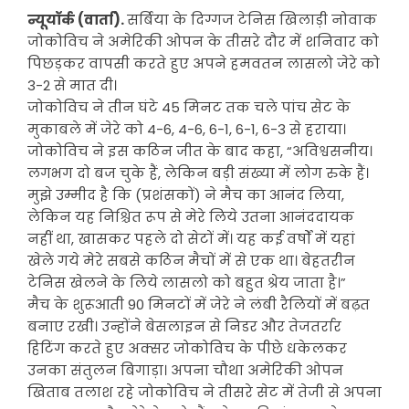
न्यूयॉर्क (वार्ता).
सर्बिया के दिग्गज टेनिस खिलाड़ी नोवाक
जोकोविच ने अमेरिकी ओपन के तीसरे दौर में शनिवार को
पिछड़कर वापसी करते हुए अपने हमवतन लासलो जेरे को
3-2 से मात दी।
जोकोविच ने तीन घंटे 45 मिनट तक चले पांच सेट के
मुकाबले में जेरे को 4-6, 4-6, 6-1, 6-1, 6-3 से हराया।
जोकोविच ने इस कठिन जीत के बाद कहा, “अविश्वसनीय।
लगभग दो बज चुके हैं, लेकिन बड़ी संख्या में लोग रुके हैं।
मुझे उम्मीद है कि (प्रशंसकों) ने मैच का आनंद लिया,
लेकिन यह निश्चित रूप से मेरे लिये उतना आनंददायक
नहीं था, खासकर पहले दो सेटों में। यह कई वर्षों में यहां
खेले गये मेरे सबसे कठिन मैचों में से एक था। बेहतरीन
टेनिस खेलने के लिये लासलो को बहुत श्रेय जाता है।”
मैच के शुरूआती 90 मिनटों में जेरे ने लंबी रैलियों में बढ़त
बनाए रखी। उन्होंने बेसलाइन से निडर और तेजतर्रार
हिटिंग करते हुए अक्सर जोकोविच के पीछे धकेलकर
उनका संतुलन बिगाड़ा। अपना चौथा अमेरिकी ओपन
खिताब तलाश रहे जोकोविच ने तीसरे सेट में तेजी से अपना