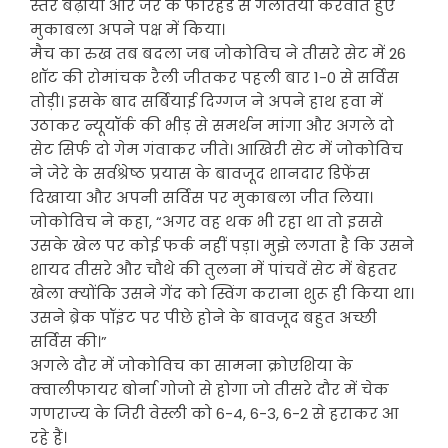
स्तर बढ़ाया और जेरे के फोरहैंड से गलतियां करवाते हुए
मुकाबला अपने पक्ष में किया।
मैच का रुख तब बदला जब जोकोविच ने तीसरे सेट में 26
शॉट की रोमांचक रैली जीतकर पहली बार 1-0 से सर्विस
तोड़ी। इसके बाद सर्बियाई दिग्गज ने अपने हाथ हवा में
उठाकर न्यूयॉर्क की भीड़ से समर्थन मांगा और अगले दो
सेट सिर्फ दो गेम गंवाकर जीते। आखिरी सेट में जोकोविच
ने जेरे के सर्वश्रेष्ठ प्रयास के बावजूद शानदार डिफेंस
दिखाया और अपनी सर्विस पर मुकाबला जीत लिया।
जोकोविच ने कहा, “अगर वह थक भी रहा था तो इससे
उसके खेल पर कोई फर्क नहीं पड़ा। मुझे लगता है कि उसने
शायद तीसरे और चौथे की तुलना में पांचवें सेट में बेहतर
खेला क्योंकि उसने गेंद को स्विंग कराना शुरू ही किया था।
उसने ब्रेक पॉइंट पर पीछे होने के बावजूद बहुत अच्छी
सर्विस की।”
अगले दौर में जोकोविच का सामना क्रोएशिया के
क्वालीफायर बोर्ना गोजो से होगा जो तीसरे दौर में चेक
गणराज्य के जिरी वेस्ली को 6-4, 6-3, 6-2 से हराकर आ
रहे हैं।