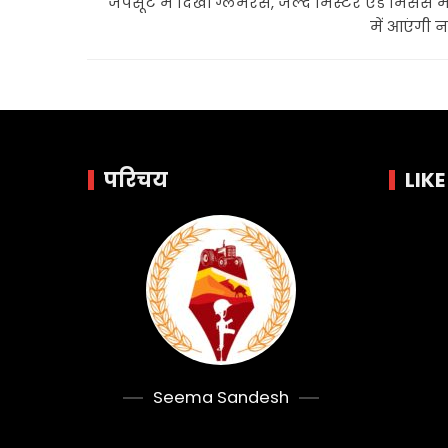
जंपसूट में दिखीं ग्लैमरस, जल्द मिस्टर एंड मिसेस 
में आएंगी 
परिचय
LIK
Seema Sandesh