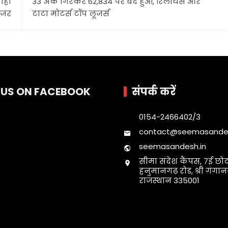
माही
33 अंक गिरकर 62,834 पर बंद हुआ, रिलायंस और
नजर
टाटा मोटर्स टॉप लूजर्स
E US ON FACEBOOK
संपर्क करें
0154-2466402/3
contact@seemasandes
seemasandesh.in
सीमा संदेश कैंपस, 7ई छोट
हनुमानगढ़ रोड, श्री गंगा
राजस्थान 335001