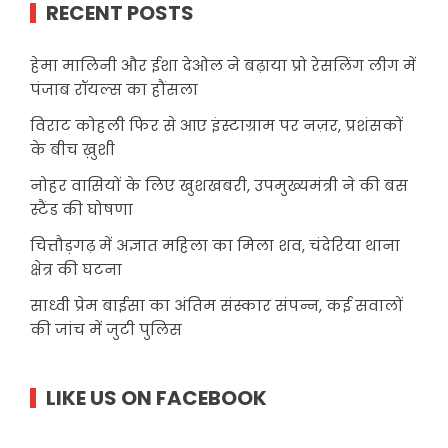
RECENT POSTS
हेमा मालिनी और ईशा देओल ने बढ़ाया प्रो रेसलिंग लीग में
पंजाब रॉयल्स का हौंसला
विराट कोहली फिर से आए इंस्टाग्राम पर नज़र, प्रशंसकों
के बीच ख़ुशी
नोहर वासियों के लिए खुशखबरी, उपमुख्यमंत्री ने की बस
स्टैंड की घोषणा
चित्तौड़गढ़ में अज्ञात महिला का मिला शव, चंदेरिया थाना
क्षेत्र की घटना
साध्वी प्रेम बाईसा का अंतिम संस्कार संपन्न, कई सवालों
की जांच में जुटी पुलिस
LIKE US ON FACEBOOK