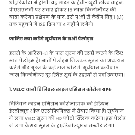
श्रीहरिकोटा से होगी। यह भारत के हैवी-ड्यूटी लॉन्च वाहन,
पीएसएलवी पर सवार होकर 15 लाख किलोमीटर की
यात्रा करेगा। प्रक्षेपण के बाद, इसे पृथ्वी से लैग्रेंज बिंदु 1 (L1)
तक पहुंचने में 125 दिन या 4 महीने लगेंगे।
जानिए क्या करेंगे सूर्ययान के सभी पेलोड्स
इसरो के आदित्य-L1 के पास सूरज की स्टडी करने के लिए
सात पेलोड्स हैं। सातों पेलोड्स मिलकर सूरज का अध्ययन
करेंगे और सूरज के कई राज खोलेंगे। सूर्ययान करीब 15
लाख किलोमीटर दूर स्थित सूर्य के रहस्यों से पर्दा उठाएगा।
1. VELC यानी विजिबल लाइन एमिसन कोरोनाग्राफ
विजिबल लाइन एमिसन कोरोनाग्राफ को इंडियन
इंस्टीट्यूट ऑफ एस्ट्रोफिजिक्स ने तैयार किया है। सूर्ययान
में लगा VELC सूरज की HD फोटो क्लिक करेगा। इस पेलोड
में लगा कैमरा सूरज के हाई रेजोल्यूशन तस्वीरे लेगा।