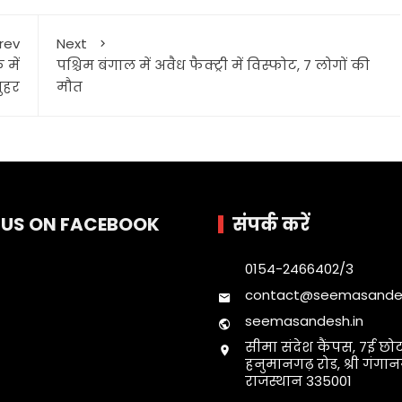
rev
Next
 में
पश्चिम बंगाल में अवैध फैक्ट्री में विस्फोट, 7 लोगों की
मुहर
मौत
E US ON FACEBOOK
संपर्क करें
0154-2466402/3
contact@seemasandes
seemasandesh.in
सीमा संदेश कैंपस, 7ई छोट
हनुमानगढ़ रोड, श्री गंगा
राजस्थान 335001