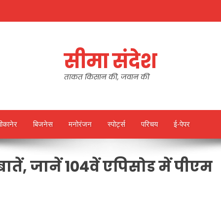
सीमा संदेश
ताकत किसान की, जवान की
बीकानेर
बिजनेस
मनोरंजन
स्पोर्ट्स
परिचय
ई-पेपर
तें, जानें 104वें एपिसोड में पीएम