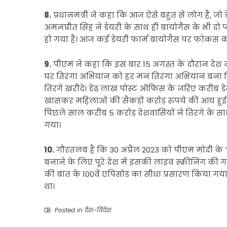
8.
प्रधानमंत्री ने कहा कि आज ऐसे बहुत से लोग हैं, जो 
अमनप्रीत सिंह ने डेयरी के साथ ही बायोगैस के भी दो
हो गया है। आज कई डेयरी फार्म बायोगैस पर फोकस कर रहे ह
9.
पीएम ने कहा कि इस बार 15 अगस्त के दौरान देश ने 
घर तिरंगा अभियान को हर मन तिरंगा अभियान बना दिया।
तिरंगे खरीदे। डेढ़ लाख पोस्ट ऑफिस के जरिए करीब डेढ
खासकर महिलाओं की सैकड़ों करोड़ रुपये की आय हुई। त
पिछले साल करीब 5 करोड़ देशवासियों ने तिरंगे के सा
गया।
10.
गौरतलब है कि 30 अप्रैल 2023 को पीएम मोदी के ‘म
बनाने के लिए पूरे देश में इसकी लाइव स्क्रीनिंग की गई 
की बात के 100वें एपिसोड का सीधा प्रसारण किया गया थ
था।
Posted in
देश-विदेश