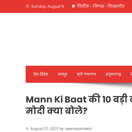
Skip
Sunday, August 9
निर्मीक - निष्पक्ष - विश्वसनीय
to
content
देश-विदेश
जयपुर
श्री गंगानगर
हनुमानगढ़
Mann Ki Baat की 10 बड़ी बा
मोदी क्या बोले?
August 27, 2023
by
seemasandesh