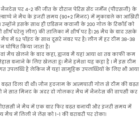
े नैनटेस पर 4-2 की जीत के दौरान पेरिस सेंट जर्मेन (पीएसजी) के
्बाप्पे ने मैच के इंजरी समय (90+2 मिनट) में मुकाबले का आखिरी
उन्होंने इसके साथ ही एडिसन कवानी के 200 गोल के रिकॉर्ड को
शीर्ष घरेलू लीग) की तालिका में शीर्ष पर है। 26 मैच के बाद उसके
 25 मैच में 52 पॉइंट के साथ दूसरे नंबर पर है। लीग में हर टीम 38-38
यन घोषित किया जाता है।
वां मैच खेलने के बाद कहा, ह्यजब मैं यहां आया था तब काफी कम
तिहास बनाने के लिए खेलता हूं। मैंने हमेशा यह कहा है । मैं इस टीम
गत उपलब्धि है लेकिन मैं यहां सामूहिक उपलब्धियों के लिए भी आया
 को बढ़त दिला दी थी। जौन हदजाम के आत्मघाती गोल से टीम की बढ़त
ो ने सात मिनट के अंदर दो गोलकर मैच में नैनटेस की वापसी कर
े पीएससी ने मैच में एक बार फिर बढ़त बनायी और इंजरी समय में
य मैच में लिली ने लेंस को 1-1 की बराबरी पर रोका।