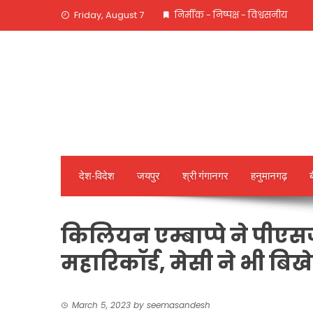
Skip
Friday, August 7
निर्मीक - निष्पक्ष - विश्वसनीय
to
content
देश-विदेश
जयपुर
श्री गंगानगर
हनुमानगढ़
किलियन एम्बाप्पे ने पीए
महारिकॉर्ड, मेसी ने भी बि
March 5, 2023
by
seemasandesh