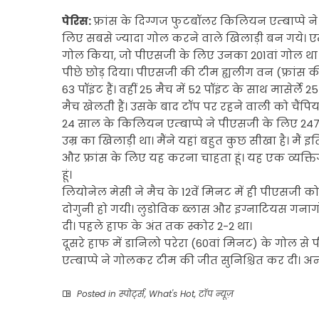
पेरिस:
फ्रांस के दिग्गज फुटबॉलर किलियन एम्बाप्पे न
लिए सबसे ज्यादा गोल करने वाले खिलाड़ी बन गये। एम
गोल किया, जो पीएसजी के लिए उनका 201वां गोल था। 
पीछे छोड़ दिया। पीएसजी की टीम ह्यलीग वन (फ्रांस की 
63 पॉइंट हैं। वहीं 25 मैच में 52 पॉइंट के साथ मासेर्ले
मैच खेलती हैं। उसके बाद टॉप पर रहने वाली को चैंपि
24 साल के किलियन एम्बाप्पे ने पीएसजी के लिए 247
उम्र का खिलाड़ी था। मैंने यहां बहुत कुछ सीखा है। मैं इ
और फ्रांस के लिए यह करना चाहता हूं। यह एक व्यक्ति
हूं।
लियोनेल मेसी ने मैच के 12वें मिनट में ही पीएसजी
दोगुनी हो गयी। लुडोविक ब्लास और इग्नाटियस गनाग
दी। पहले हाफ के अंत तक स्कोर 2-2 था।
दूसरे हाफ में डानिलो परेरा (60वां मिनट) के गोल स
एम्बाप्पे ने गोलकर टीम की जीत सुनिश्चित कर दी। अन्
Posted in
स्पोर्ट्स
,
What's Hot
,
टॉप न्यूज़