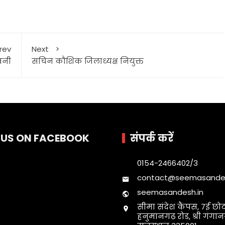
rev
Next
ावनी
सचिन कौशिक जिलाध्यक्ष नियुक्त
E US ON FACEBOOK
संपर्क करें
0154-2466402/3
contact@seemasandes
seemasandesh.in
सीमा संदेश कैंपस, 7ई छोट
हनुमानगढ़ रोड, श्री गंगा