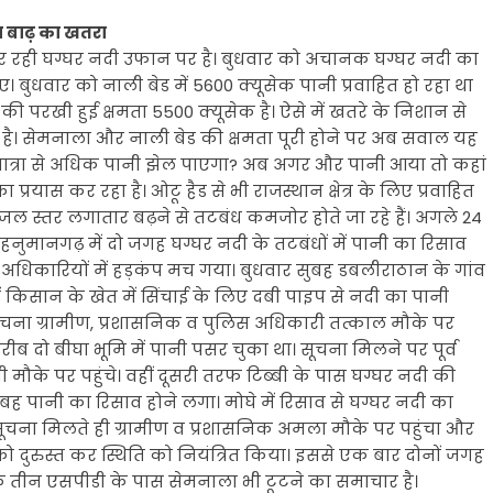
बढ़ा बाढ़ का खतरा
गुजर रही घग्घर नदी उफान पर है। बुधवार को अचानक घग्घर नदी का
 बुधवार को नाली बेड में 5600 क्यूसेक पानी प्रवाहित हो रहा था
की परखी हुई क्षमता 5500 क्यूसेक है। ऐसे में खतरे के निशान से
 है। सेमनाला और नाली बेड की क्षमता पूरी होने पर अब सवाल यह
की मात्रा से अधिक पानी झेल पाएगा? अब अगर और पानी आया तो कहां
रयास कर रहा है। ओटू हैड से भी राजस्थान क्षेत्र के लिए प्रवाहित
 जल स्तर लगातार बढ़ने से तटबंध कमजोर होते जा रहे हैं। अगले 24
ह हनुमानगढ़ में दो जगह घग्घर नदी के तटबंधों में पानी का रिसाव
अधिकारियों में हड़कंप मच गया। बुधवार सुबह डबलीराठान के गांव
िसान के खेत में सिंचाई के लिए दबी पाइप से नदी का पानी
 सूचना ग्रामीण, प्रशासनिक व पुलिस अधिकारी तत्काल मौके पर
ब दो बीघा भूमि में पानी पसर चुका था। सूचना मिलने पर पूर्व
या भी मौके पर पहुंचे। वहीं दूसरी तरफ टिब्बी के पास घग्घर नदी की
सुबह पानी का रिसाव होने लगा। मोघे में रिसाव से घग्घर नदी का
 सूचना मिलते ही ग्रामीण व प्रशासनिक अमला मौके पर पहुंचा और
 दुरुस्त कर स्थिति को नियंत्रित किया। इससे एक बार दोनों जगह
क तीन एसपीडी के पास सेमनाला भी टूटने का समाचार है।