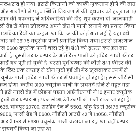
में जलभराव हो गया। इससे किसानों को काफी नुकसान होने की बात
र ग्रामीणों ने पहुंच स्थिति नियंत्रण में की। बुधवार को हनुमानगढ़
नी रिसाव की अफवाह ने अधिकारियों की दौड़-धूप करवा दी। जानकारी
ी बेड से मोघा खोलकर अपने खेत में पानी लगाने का प्रयास किया
। अधिकारियों का कहना था कि डर की कोई बात नहीं है यहां बंधे
में बुधवार को 36175 क्यूसेक पानी प्रवाहित किया गया। इससे राजस्थान
लहाल 5600 क्यूसेक पानी चला रहे हैं। बंधों को दुरुस्त कर इस बार
री है। दूसरी तरफ घग्घर के अतिरिक्त पानी को इंदिरा गांधी फीडर
ाई अब पूरी हो चुकी है। बरसों पूर्व घग्घर की जीरो तथा फीडर की
के लिए एक सप्ताह से टीम जुटी हुई थी। गेट खुलवाकर उनमें से
ूसेक पानी इंदिरा गांधी फीडर में प्रवाहित हो रहा है। इससे जीडीसी
 होगा। करीब 3100 क्यूसेक पानी के डायवर्ट होने से बहुत बड़ा
तो इसे नाली बेड में छोड़ना पड़ता। आईजीएनपी में 10 हजार क्यूसेक
पहली बार घग्घर साइफन से आईजीएनपी में पानी डाला जा रहा है।
, चांदपुर 20700, सरहिंद ड्रेन में 5502, ओटू हैड से 36175 क्यूसेक
9656, नाली बेड में 5600, जीडीसी आरडी 42 में 14056, जीडीसी
ी आरडी 158 में 5380 क्यूसेक पानी चलाया जा रहा था। वहीं घग्घर
 डायवर्ट किया जा रहा था।