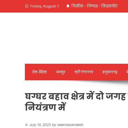
Skip
Friday, August 7
निर्मीक - निष्पक्ष - विश्वसनीय
to
content
देश-विदेश
जयपुर
श्री गंगानगर
हनुमानगढ़
घग्घर बहाव क्षेत्र में दो ज
नियंत्रण में
July 19, 2023
by
seemasandesh