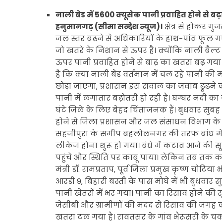
नाली बेड में 5600 क्यूसेक पानी प्रवाहित होने से 
हनुमानगढ़ (सीमा सन्देश न्यूज)।
क्षेत्र से होकर 
जल स्तर बढ़ने से अधिकारियों के हाथ-पांव फूल गए।
जो खतरे के निशान से ऊपर है। क्योंकि नाली बैल्ट 
ऊपर पानी प्रवाहित होने से बाढ़ का खतरा बढ़ गया
है कि क्या नाली बेड वर्तमान में चल रहे पानी 
छोड़ा जाएगा, प्रशासन इस सवाल का जवाब ढूंढने का प्
पानी में लगातार बढ़ोतरी हो रही है। घग्घर नदी का
घंटे जिले के लिए बेहद चिंताजनक हैं। बुधवार सुब
होने से जिला प्रशासन और जल संसाधन विभाग के 
सहजीपुरा के समीप बहलोलनगर की तरफ बांध में क
लीकेज होना शुरू हो गया। बंधे में कटाव आने की
पहुंचे और स्थिति पर काबू पाया। लेकिन तब तक करी
मंत्री डॉ. रामप्रताप, पूर्व जिला प्रमुख कृष्ण चोटि
आरडी 9, बिहारी बस्ती के पास मोघे में भी बुधवार 
पानी खेतरों में भर गया। पानी का रिसाव होने की
जेसीबी और ग्रामीणों की मदद से रिसाव की जगह को
खतरा टल गया है। रावतसर के गांव भैरूसरी के च