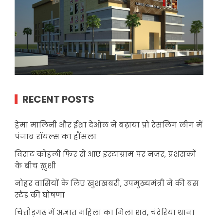
RECENT POSTS
हेमा मालिनी और ईशा देओल ने बढ़ाया प्रो रेसलिंग लीग में
पंजाब रॉयल्स का हौंसला
विराट कोहली फिर से आए इंस्टाग्राम पर नज़र, प्रशंसकों
के बीच ख़ुशी
नोहर वासियों के लिए खुशखबरी, उपमुख्यमंत्री ने की बस
स्टैंड की घोषणा
चित्तौड़गढ़ में अज्ञात महिला का मिला शव, चंदेरिया थाना