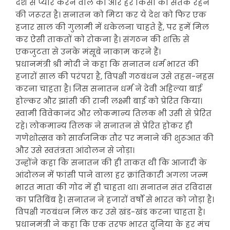
देश से प्यार करने वाले को और हर किसी को सतर्क रहने
की जरूरत है। सनातन को मिटा कर ये देश को फिर एक
हजार साल की गुलामी में धकेलना चाहते हैं, पर हमें मिल
कर ऐसी ताकतों को रोकना है। संगठन की शक्ति से
एकजुटता से उनके मंसूबे नाकाम करने हैं।
प्रधानमंत्री श्री मोदी ने कहा कि सनातन धर्म भारत की
हजारों साल की परंपरा है, विपक्षी गठबंधन उसे तहस-नहस
करना चाहता है। जिस सनातन धर्म ने देवी अहिल्या बाई
होल्कर और झांसी की रानी लक्ष्मी बाई को प्रेरित किया।
स्वामी विवेकानंद और लोकमान्य तिलक भी उसी से प्रेरित
रहे। लोकमान्य तिलक ने सनातन से प्रेरित होकर ही
गणेशोत्सव को सार्वजनिक तौर पर मनाने की शुरूआत की
और उसे स्वतंत्रता आंदोलन से जोड़ा।
उन्होंने कहा कि सनातन की ही ताकत थी कि आजादी के
आंदोलन में फांसी पाने वाला हर क्रांतिकारी अगला जन्म
भारत माता की गोद में ही चाहता था। सनातन संत रविदास
का प्रतिबिंब है। सनातन ने हजारों वर्षों से भारत को जोड़ा है।
विपक्षी गठबंधन मिल कर उसे खंड-खंड करना चाहता है।
प्रधानमंत्री ने कहा कि एक तरफ भारत दुनिया के हर मंच