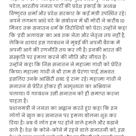
पटेल, भारतीय जनता पार्टी की प्रदेश इकाई के अध्यक्ष
विष्णुदत्त शर्मा और प्रदेश सरकार के कई मंत्री उपस्थित रहे।
अपने लगभग आधे घंटे के संबोधन में श्री मोदी ने करीब 10
मिनट तक सनातन धर्म के विरोधियों को घेरा। उन्होंने कहा
कि ‘इंडी अलायंस’ का अब तक नेता और नेतृत्व तय नहीं है,
लेकिन शायद इस गठबंधन ने मुंबई की अपनी बैठक में
अपनी आगे की रणनीति तय कर ली है। इनकी भारत की
संस्कृति पर हमला करने की नीति और नीयत है।
उन्होंने कहा कि जिस सनातन ने महात्मा गांधी को प्रेरित
किया। महात्मा गांधी ने श्री राम से प्रेरणा पाई, संभवत:
इसलिए उनके आखिरी शब्द ‘हे राम’ रहे। महात्मा गांधी ने
सनातन से प्रेरित होकर ही अस्पृश्यता का अभ्रियान
चलाया। ये गठबंधन उसी सनातन को ही समाप्त करना
चाहता है।
प्रधानमंत्री ने जनता का आह्वान करते हुए कहा कि इन
लोगों ने खुल कर सनातन पर हमला बोलना शुरू कर
दिया है। अब ये लोग हम पर होने वाले हमले और बढ़ाने
वाले हैं। देश के कोने-कोने में रहने वाले सनातनी को, इस