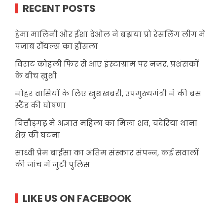
RECENT POSTS
हेमा मालिनी और ईशा देओल ने बढ़ाया प्रो रेसलिंग लीग में
पंजाब रॉयल्स का हौंसला
विराट कोहली फिर से आए इंस्टाग्राम पर नज़र, प्रशंसकों
के बीच ख़ुशी
नोहर वासियों के लिए खुशखबरी, उपमुख्यमंत्री ने की बस
स्टैंड की घोषणा
चित्तौड़गढ़ में अज्ञात महिला का मिला शव, चंदेरिया थाना
क्षेत्र की घटना
साध्वी प्रेम बाईसा का अंतिम संस्कार संपन्न, कई सवालों
की जांच में जुटी पुलिस
LIKE US ON FACEBOOK