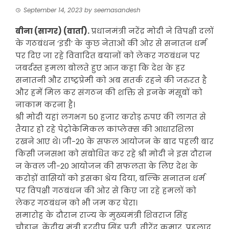
September 14, 2023
by
seemasandesh
बीना (सागर) (वार्ता).
प्रधानमंत्री नरेंद्र मोदी ने विपक्षी दलों
के गठबंधन ‘इंडी’ के कुछ नेताओं की ओर से सनातन धर्म
पर दिए जा रहे विवादित बयानों को लेकर गठबंधन पर
जबर्दस्त हमला बोलते हुए आज कहा कि देश के हर
सनातनी और राष्ट्रप्रेमी को अब सतर्क रहने की जरुरत है
और हमें मिल कर संगठन की शक्ति से इनके मंसूबों को
नाकाम करना है।
श्री मोदी यहां लगभग 50 हजार करोड़ रुपए की लागत से
तैयार हो रहे पेट्रोकेमिकल कांप्लेक्स की आधारशिला
रखने आए थे। जी-20 के सफल आयोजन के बाद पहली बार
किसी जनसभा को संबोधित कर रहे श्री मोदी ने इस दौरान
न केवल जी-20 आयोजन की सफलता के लिए देश के
करोड़ों वासियों को इसका श्रेय दिया, बल्कि सनातन धर्म
पर विपक्षी गठबंधन की ओर से किए जा रहे हमलों को
लेकर गठबंधन को भी जम कर घेरा।
समारोह के दौरान राज्य के मुख्यमंत्री शिवराज सिंह
चौहान, केंद्रीय मंत्री हरदीप सिंह पुरी, वीरेंद्र कुमार, प्रहलाद