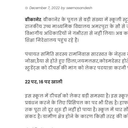
December 7, 2022
by
seemasandesh
बीकानेर
. बीकानेर के पूगल से बड़ी संख्या में स्कूली स्
राजकीय उच्च माध्यमिक विद्यालय अमरपुरा के सौ से ज्या
विभागीय अधिकारियों ने गंभीरता से नहीं लिया। अब क
शिक्षा निदेशालय पहुंच रहे हैं।
पंचायत समिति सदस्य रामनिवास सारस्वत के नेतृत्व में ल
नोखा,डैया से होते हुए छिला,जयमलसर,कोडमदेसर होते ह
स्टूडेंट्स को टीचर्स की मांग को लेकर पदयात्रा करनी प
22 पद, 16 पद खाली
इस स्कूल में टीचर्स को लेकर बड़ी समस्या है। इस स्कूल
प्रबंधन करने के लिए प्रिंसिपल का पद भी रिक्त है। ह
तक पूरा तो दूर शुरू ही नहीं हो पाया है। स्कूल में चार स
संकट है। ग्रामीण क्षेत्र होने के कारण किसी तरह की को