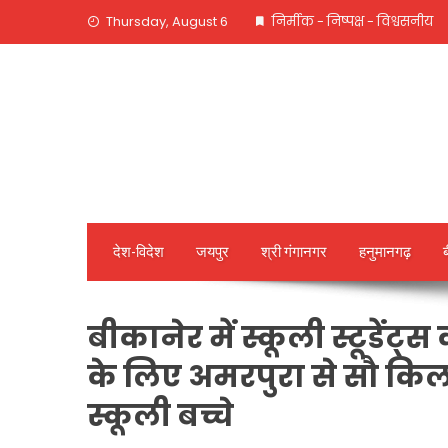
Skip
Thursday, August 6
निर्मीक - निष्पक्ष - विश्वसनीय
to
content
देश-विदेश
जयपुर
श्री गंगानगर
हनुमानगढ़
बीकानेर में स्कूली स्टूडेंट्
के लिए अमरपुरा से सौ किल
स्कूली बच्चे