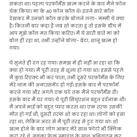
सकता था। पहला परफॉर्मेंस खत्म करने के बाद मैंने फोन
चेक किया। मां के 40 फोन कॉल थे। इतने सारे कॉल
देखकर मैं उनको कॉल करके बोलने लगा- मम्मी ये क्या
है। कितनी बार कहा है जब शो करता हूं तो इसके बीच में
आप मुझे कॉल मत किया करिए। मैं ये सारी बातें मां को
बोल ही रहा था, तभी उन्होंने बोला- बेटा, शानू खत्म हो
गया।
ये सुनते ही दंग रह गया। समझ में ही नहीं आ रहा था कि
क्या हो गया। मैं पूरी तरह से शून्य हो गया था। इससे पहले
मैं कुछ रिएक्ट भी कर पाता, तभी दूसरे परफॉर्मेंस के लिए
मेरे नाम की अनाउंसमेंट हो गई। इसके बाद मैं परफॉर्म
करने गया और अगले एक घंटे तक मैंने परफॉर्मेंस दी।
इसके बाद मैं घर गया। ये पूरी सिचुएशन बहुत दर्दनाक थी।
मैं अपने भाई को बहुत प्यार करता था। एक तरफ उसकी
मौत हो गई थी, दूसरी तरफ शो कर रहा था। लोगों को हंसा
रहा था, लेकिन अंदर से मैं पूरी तरह से टूट गया था। शो
खत्म होने के बाद लोग आकर मेरे साथ फोटो भी क्लिक
करा रहे थे, सबका फेक स्माइल के साथ अभिवादन कर