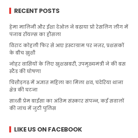
RECENT POSTS
हेमा मालिनी और ईशा देओल ने बढ़ाया प्रो रेसलिंग लीग में
पंजाब रॉयल्स का हौंसला
विराट कोहली फिर से आए इंस्टाग्राम पर नज़र, प्रशंसकों
के बीच ख़ुशी
नोहर वासियों के लिए खुशखबरी, उपमुख्यमंत्री ने की बस
स्टैंड की घोषणा
चित्तौड़गढ़ में अज्ञात महिला का मिला शव, चंदेरिया थाना
क्षेत्र की घटना
साध्वी प्रेम बाईसा का अंतिम संस्कार संपन्न, कई सवालों
की जांच में जुटी पुलिस
LIKE US ON FACEBOOK