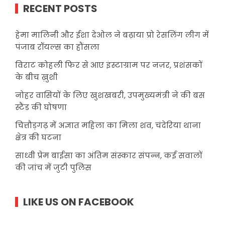
RECENT POSTS
हेमा मालिनी और ईशा देओल ने बढ़ाया प्रो रेसलिंग लीग में
पंजाब रॉयल्स का हौंसला
विराट कोहली फिर से आए इंस्टाग्राम पर नज़र, प्रशंसकों
के बीच ख़ुशी
नोहर वासियों के लिए खुशखबरी, उपमुख्यमंत्री ने की बस
स्टैंड की घोषणा
चित्तौड़गढ़ में अज्ञात महिला का मिला शव, चंदेरिया थाना
क्षेत्र की घटना
साध्वी प्रेम बाईसा का अंतिम संस्कार संपन्न, कई सवालों
की जांच में जुटी पुलिस
LIKE US ON FACEBOOK