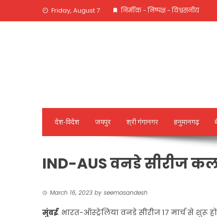
Skip
Friday, August 7
निर्मीक - निष्पक्ष - विश्वसनीय
to
content
देश-विदेश
जयपुर
श्री गंगानगर
हनुमानगढ़
IND-AUS वनडे सीरीज कल
March 16, 2023
by
seemasandesh
मुंबई
. भारत-ऑस्ट्रेलिया वनडे सीरीज 17 मार्च से शुरू 