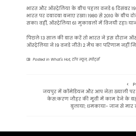
भारत और ऑस्ट्रेलिया के बीच पहला वनडे 6 दिसंबर 19
भारत पर दबादबा बनाए रखा। 1980 से 2010 के बीच दोनो
सका। वहीं, ऑस्ट्रेलिया 61 मुकाबलों में विजयी रहा। या
पिछले 13 साल की बात करें तो भारत ने इस दौरान ऑस्ट
ऑस्ट्रेलिया ने 19 वनडे जीते। 2 मैच का परिणाम नहीं
Posted in
What's Hot
,
टॉप न्यूज़
,
स्पोर्ट्स
P
जयपुर में कॉमेडियन और आप नेता ख्याली पर 
केस:करण जौहर की मूवी में काम देने के बह
बुलाया; धमकाया- जान से मार दू