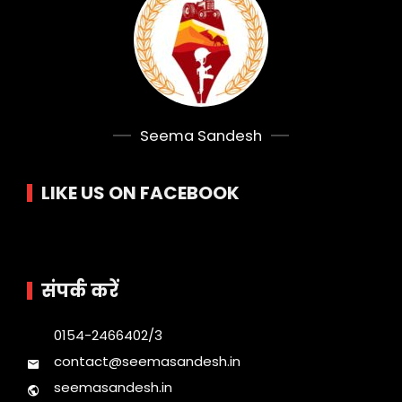
Seema Sandesh
LIKE US ON FACEBOOK
संपर्क करें
0154-2466402/3
contact@seemasandesh.in
seemasandesh.in