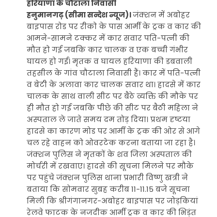
हरियाणा के चौटाला निवासी
हनुमानगढ़ (सीमा सन्देश न्यूज)।
जंक्शन में अबोहर
बाइपास रोड पर रीको के पास आर्मी के ट्रक व कार की
आमने-सामने टक्कर में कार सवार पति-पत्नी की
मौत हो गई जबकि कार चालक व एक बच्ची गंभीर
घायल हो गई। मृतक व घायल हरियाणा की डबवाली
तहसील के गांव चौटाला निवासी हैं। कार में पति-पत्नी
व बेटी के अलावा कार चालक सवार था। हादसे में कार
चालक के साथ वाली सीट पर बैठे व्यक्ति की मौके पर
ही मौत हो गई जबकि पीछे की सीट पर बैठी महिला ने
अस्पताल ले जाते समय दम तोड़ दिया। प्रथम दृष्टया
हादसे का कारण मोड पर आर्मी के ट्रक की ओर से आगे
चल रहे वाहन को ओवरटेक करना बताया जा रहा है।
जंक्शन पुलिस ने मृतकों के शव जिला अस्पताल की
मोर्चरी में रखवाए। हादसे की सूचना मिलने पर मौके
पर पहुंचे जंक्शन पुलिस थाना प्रभारी विष्णु खत्री ने
बताया कि सोमवार सुबह करीब 11-11.15 बजे सूचना
मिली कि श्रीगंगानगर-अबोहर बाइपास पर जोड़कियां
रेलवे फाटक के नजदीक आर्मी ट्रक व कार की भिड़ंत