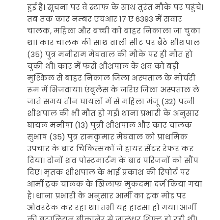
हुई है। सूचना पर वे स्टाफ के साथ तुरंत मौके पर पहुंचे।
तब तक कार नम्बर एचआर 17 ए 6393 में सवार
चालक, महिला और बच्ची को बाहर निकाला जा चुका
था। कार चालक की साथ वाली सीट पर बैठे शीशपाल
(35) पुत्र मनीराम मेघवाल की मौके पर ही मौत हो
चुकी थी। कार में फंसे शीशपाल के शव को बड़ी
मुश्किल से बाहर निकाल जिला अस्पताल के मोर्चरी
रूम में भिजवाया। एंबुलेंस के जरिए जिला अस्पताल ले
जाते समय तीन घायलों में से महिला मंजू (32) पत्नी
शीशपाल की भी मौत हो गई। थाना प्रभारी के अनुसार
घायल मनीषा (13) पुत्री शीशपाल और कार चालक
सुभाष (35) पुत्र रामकुमार मेघवाल को प्राथमिक
उपचार के बाद चिकित्सकों ने हायर सेंटर रेफर कर
दिया। दोनों शव पोस्टमार्टम के बाद परिजनों को सौंप
दिए। मृतक शीशपाल के भाई प्रकाश की रिपोर्ट पर
आर्मी ट्रक चालक के खिलाफ मुकदमा दर्ज किया गया
है। थाना प्रभारी के अनुसार आर्मी का ट्रक मोड पर
ओवरटेक कर रहा था। तभी यह हादसा हो गया। आर्मी
की बटालियन बीकानेर से जालंधर शिफ्ट हो रही थी।