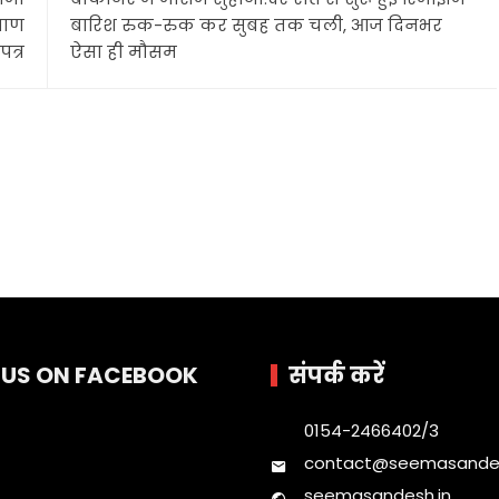
रमाण
बारिश रुक-रुक कर सुबह तक चली, आज दिनभर
पत्र
ऐसा ही मौसम
E US ON FACEBOOK
संपर्क करें
0154-2466402/3
contact@seemasandes
seemasandesh.in