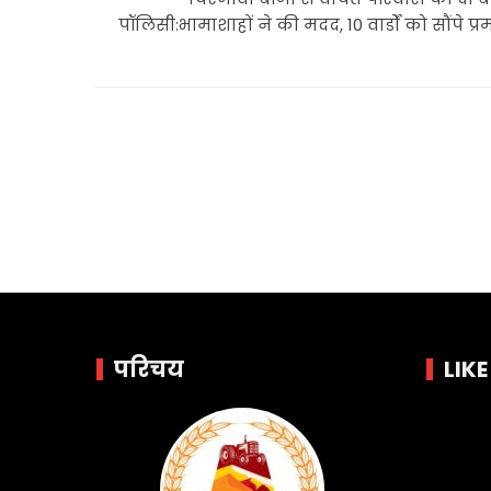
पॉलिसी:भामाशाहों ने की मदद, 10 वार्डों को सौंपे प्
परिचय
LIK