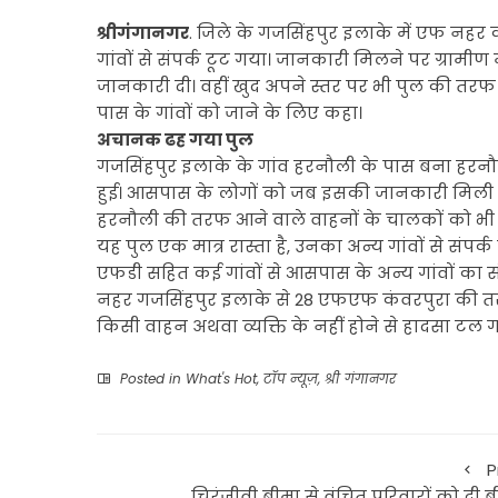
श्रीगंगानगर
. जिले के गजसिंहपुर इलाके में एफ नहर क
गांवों से संपर्क टूट गया। जानकारी मिलने पर ग्रामीण
जानकारी दी। वहीं खुद अपने स्तर पर भी पुल की तरफ आ
पास के गांवों को जाने के लिए कहा।
अचानक ढह गया पुल
गजसिंहपुर इलाके के गांव हरनौली के पास बना हरन
हुई। आसपास के लोगों को जब इसकी जानकारी मिली तो उन
हरनौली की तरफ आने वाले वाहनों के चालकों को भी अन
यह पुल एक मात्र रास्ता है, उनका अन्य गांवों से सं
एफडी सहित कई गांवों से आसपास के अन्य गांवों का सं
नहर गजसिंहपुर इलाके से 28 एफएफ कंवरपुरा की तरफ 
किसी वाहन अथवा व्यक्ति के नहीं होने से हादसा टल 
Posted in
What's Hot
,
टॉप न्यूज़
,
श्री गंगानगर
P
चिरंजीवी बीमा से वंचित परिवारों को दी 